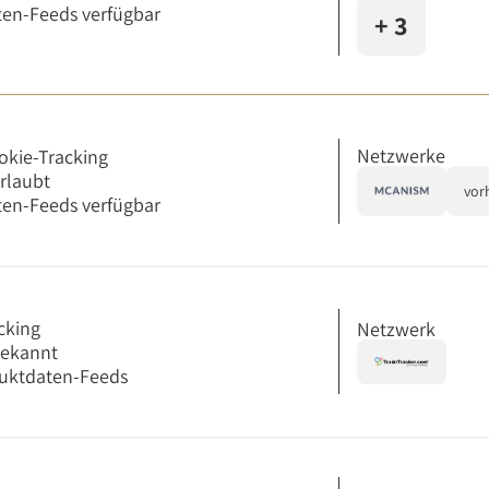
en-Feeds verfügbar
+ 3
Netzwerke
okie-Tracking
erlaubt
vor
en-Feeds verfügbar
cking
Netzwerk
bekannt
uktdaten-Feeds