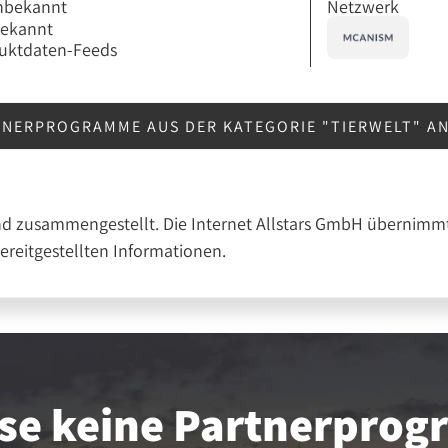
Netzwerk
nbekannt
bekannt
uktdaten-Feeds
TNERPROGRAMME AUS DER KATEGORIE "TIERWELT" A
nd zusammengestellt. Die Internet Allstars GmbH übernimmt
bereitgestellten Informationen.
se keine Partner­pro