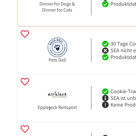
Produktdat
Dinner for Dogs &
Dinner for Cats
30 Tage Co
SEA nicht 
Produktdat
Pets Deli
Cookie-Tra
SEA ist un
Keine Prod
Epplejeck Reitsport