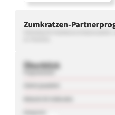
Zumkratzen-Partnerpr
Onlineshop für Kratzbäume & Katzenzubehör. 1
an Tierschutz.
Überblick
Programmstart
Zuletzt geupdatet
Webseite für Endkunden
Kategorien