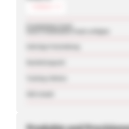
TIERWELT
Produktdaten-Feeds
Keine Produktdaten-Feeds verfügbar
Sofortige Freischaltung
Bearbeitungszeit
Tracking-Lifetime
SEM erlaubt
Produkte und Provision