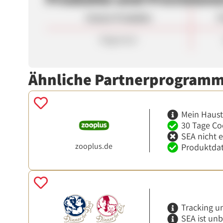
Unsere Produkte
P
Allgemein
Ähnliche Partnerprogram
Mein Haust
30 Tage Co
SEA nicht 
zooplus.de
Produktdat
Tracking u
SEA ist un