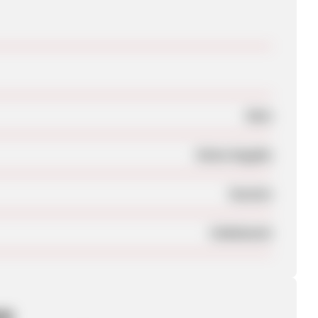
Nein
Keine Angabe
Session
Unbekannt
en