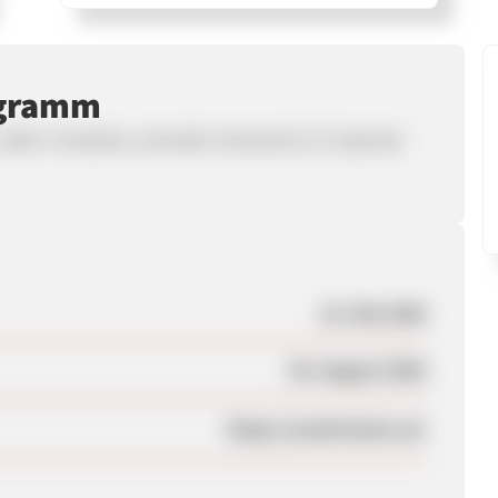
ogramm
.600+ Produkte, schneller Versand & 1 % Spende
22. Mai 2026
05. August 2026
https://zumkratzen.at/