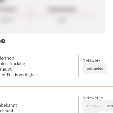
rovision
Vergütungsart
2,80 %
Sale
me
iershop
Netzwerk
okie-Tracking
erlaubt
vorhanden
en-Feeds verfügbar
Netzwerke
nbekannt
vor
bekannt