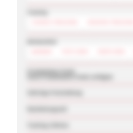
Tracking
COOKIE-TRACKING
SESSION-TRACKIN
Werbemittel
BANNER
TEXTLINKS
DEEPLINKS
Produktdaten-Feeds
Keine Produktdaten-Feeds verfügbar
Sofortige Freischaltung
Bearbeitungszeit
Tracking-Lifetime