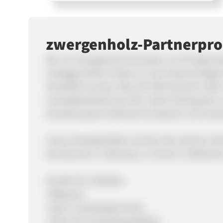
zwergenholz-Partnerpr
Wir von Zwergenholz.de kaufen von Privatkund
marktgerechten Preisen an. Der Ankauf erfolgt e
Herstellernummer oder der EAN-Nummer über u
versandkostenfrei per DHL. Nach Prüfung der z
Auszahlung der Kaufsumme bequem und schnel
Unser Ankaufportfolio ist breit. Wir nehmen Ho
der Branche in Zahlung u.a. Grimm's, Ostheimer
Vorteile für Publisher:
-Risikoarm
-8,00 % Standardprovision
-5,00 % für Gutscheinpublisher