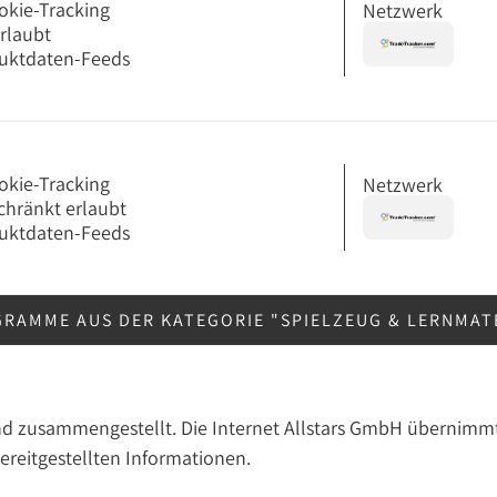
okie-Tracking
Netzwerk
erlaubt
uktdaten-Feeds
okie-Tracking
Netzwerk
chränkt erlaubt
uktdaten-Feeds
RAMME AUS DER KATEGORIE "SPIELZEUG & LERNMAT
nd zusammengestellt. Die Internet Allstars GmbH übernimmt
bereitgestellten Informationen.