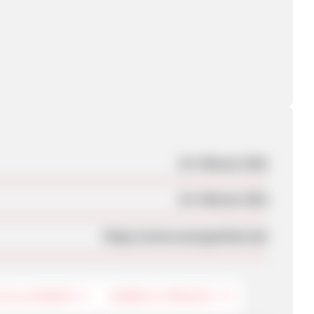
19. Februar 2021
23. Februar 2021
https://www.zwergenholz.de/
LIE & KINDER
HOBBY & FREIZEIT