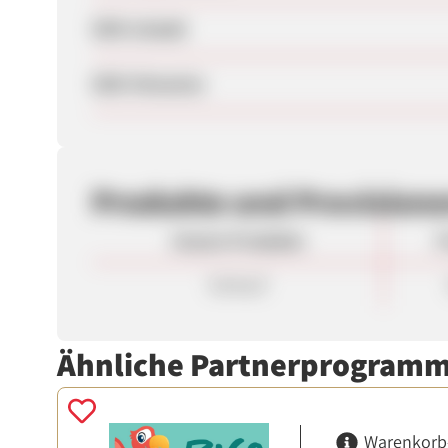
SEM erlaubt
SEM-Hinweise
Produkte und Provision
Unsere Produkte
P
Verkauf
Ähnliche Partnerprogram
Warenkorb