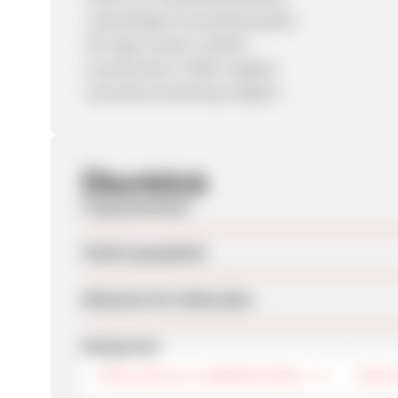
-nachhaltige Firmenphilosophie
-90 Tage Cookie-Laufzeit
-incentivierter Traffic möglich
-Gutscheinmarketing möglich
Überblick
Programmstart
Zuletzt geupdatet
Webseite für Endkunden
Kategorien
SPIELZEUG & LERNMATERIAL
FAMI