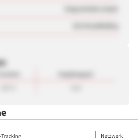
Eingeschränkt erlaubt
Kein Brandbidding
en
rovision
Vergütungsart
8,00 %
Sale
me
Netzwerk
-Tracking