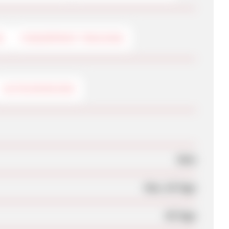
G
FINGERPRINT-TRACKING
GUTSCHEINCODE
Nein
Max. 28 Tage
90 Tage