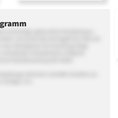
ogramm
en hochwertiges, gebrauchtes Holzspielzeug zu
infach und schnell über die Eingabe des Titels, der
nser Ankaufsportal. Die Versendung erfolgt
u verkaufenden Holzspielsachen erfolgt die
l per Banküberweisung oder PayPal.
lzspielzeuge zahlreicher namhafter Hersteller aus
, Holztiger, uvm.