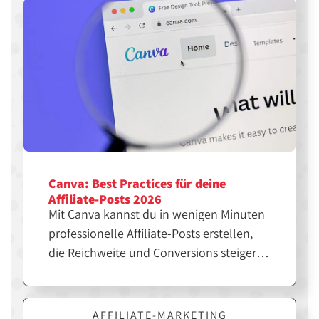
Canva: Best Practices für deine
Affiliate-Posts 2026
Mit Canva kannst du in wenigen Minuten
professionelle Affiliate-Posts erstellen,
die Reichweite und Conversions steigern.
Entscheidend ist jedoch nicht nur das
Design, sondern die richtige Strategie
dahinter. Erfahre hier, wie du Canva
AFFILIATE-MARKETING