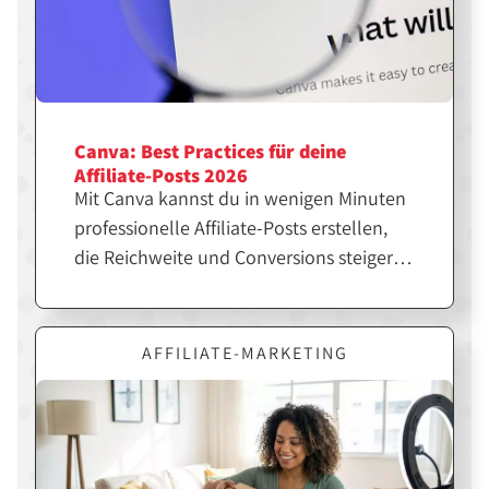
Canva: Best Practices für deine
Affiliate-Posts 2026
Mit Canva kannst du in wenigen Minuten
professionelle Affiliate-Posts erstellen,
die Reichweite und Conversions steigern.
Entscheidend ist jedoch nicht nur das
Design, sondern die richtige Strategie
dahinter. Erfahre hier, wie du Canva
AFFILIATE-MARKETING
gezielt für erfolgreiche Affiliate-Inhalte
einsetzt.