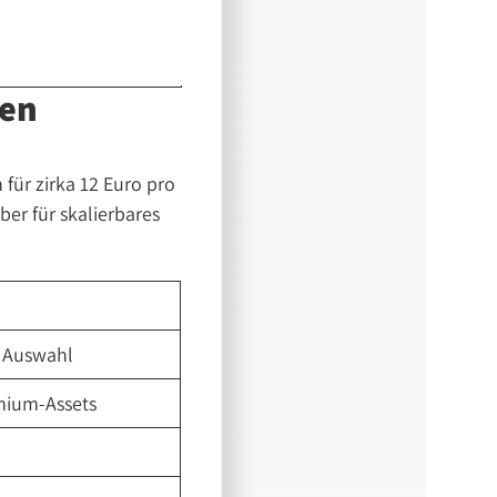
nen
 für zirka 12 Euro pro
aber für skalierbares
r Auswahl
mium-Assets