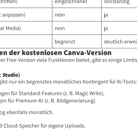
hriften)
eingeschränkt
vollständig
t anpassen)
nein
ja
al Media)
nein
ja
begrenzt
deutlich erwei
en der kostenlosen Canva-Version
r Free-Version viele Funktionen bietet, gibt es einige Limit
 Studio)
 gibt nur ein begrenztes monatliches Kontingent für Ki-Tools:
en für Standard-Features (z. B. Magic Write),
en für Premium-KI (z. B. Bildgenerierung).
log ebenfalls monatlich.
 GB Cloud-Speicher für eigene Uploads.