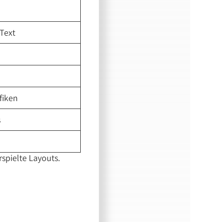
 Text
fiken
s
rspielte Layouts.