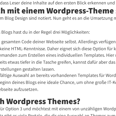
s, dass Leser deine Inhalte auf den ersten Blick erkennen un
ch mit einem Wordpress-Theme 
m Blog Design sind notiert. Nun geht es an die Umsetzung m
 Blogs hast du in der Regel drei Möglichkeiten:
 gesamten Code deiner Webseite selbst. Allerdings verfügen
keine HTML-Kenntnisse. Daher eignet sich diese Option für 
jemanden zum Erstellen eines individuellen Templates. Hier
eits etwas tiefer in die Tasche greifen, kannst dafür aber da
rstellungen gestalten lassen.
elfältige Auswahl an bereits vorhandenen Templates für Wor
Beginn deines Blogs eine ideale Chance, um ohne große IT-K
bseite aufzusetzen.
ch Wordpress Themes?
 für Option 3 und möchtest mit einem von unzähligen Word
tz gibt es viele Portale, die dir eine Auswahl an Themes z