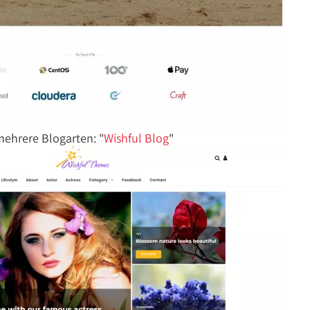
mehrere Blogarten: "
Wishful Blog
"