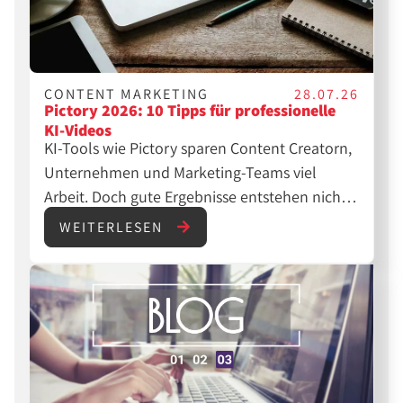
CONTENT MARKETING
28.07.26
Pictory 2026: 10 Tipps für professionelle
KI-Videos
KI-Tools wie Pictory sparen Content Creatorn,
Unternehmen und Marketing-Teams viel
Arbeit. Doch gute Ergebnisse entstehen nicht
automatisch. Mit den richtigen Einstellungen,
WEITERLESEN
einer klaren Struktur und etwas
Nachbearbeitung lassen sich aus einfachen
Texten professionelle Videos für YouTube,
Instagram, TikTok oder LinkedIn erstellen.