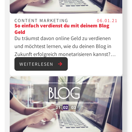
CONTENT MARKETING
06.01.21
So einfach verdienst du mit deinem Blog
Geld
Du träumst davon online Geld zu verdienen
und möchtest lernen, wie du deinen Blog in
Zukunft erfolgreich monetarisieren kannst?
Wir verraten dir in unserem dritten und letzten
WEITERLESEN
Beitrag zu unserer Serie ”deinen eigenen Blog
erstellen”, wie du mit deinem Hobby-Blog
endlich Einkünfte generierst!