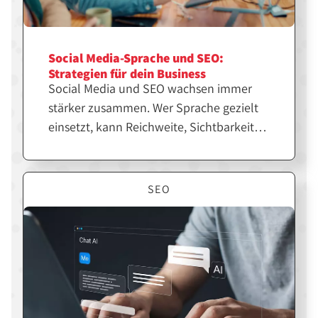
Social Media-Sprache und SEO:
Strategien für dein Business
Social Media und SEO wachsen immer
stärker zusammen. Wer Sprache gezielt
einsetzt, kann Reichweite, Sichtbarkeit
und Markenwirkung deutlich steigern.
Erfahre, wie du beides strategisch
kombinierst, um dein Business langfristig
SEO
erfolgreicher zu machen.