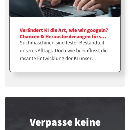
Verändert KI die Art, wie wir googeln?
Chancen & Herausforderungen fürs
Suchmaschinen sind fester Bestandteil
Affiliate-Marketing
unseres Alltags. Doch wie beeinflusst die
rasante Entwicklung der KI unser
Suchverhalten? Wir diskutieren Trends in
der Online-Suche sowie Chancen und
Herausforderungen fürs Affiliate-
Marketing.
Verpasse keine