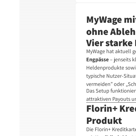
MyWage mit 
ohne Able
Vier starke
MyWage hat aktuell ge
Engpässe
– jenseits k
Heldenprodukte sow
typische Nutzer-Situ
vermeiden” oder „Sch
Das Setup funktionier
attraktiven Payouts u
Florin+ Kre
Produkt
Die Florin+ Kreditkart