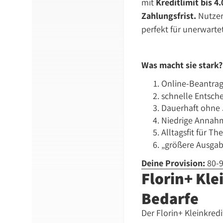
mit
Kreditlimit bis 4
Zahlungsfrist.
Nutzer 
perfekt für unerwart
Was macht sie stark?
Online-Beantrag
schnelle Entsch
Dauerhaft ohne
Niedrige Annahm
Alltagsfit für T
„größere Ausgabe
Deine Provision:
80-9
Florin+ Kle
Bedarfe
Der Florin+ Kleinkred