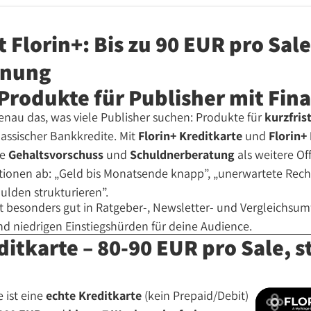
Florin+: Bis zu 90 EUR pro Sale
hnung
 Produkte für Publisher mit Fina
nau das, was viele Publisher suchen: Produkte für
kurzfrist
lassischer Bankkredite. Mit
Florin+ Kreditkarte
und
Florin+
ie
Gehaltsvorschuss
und
Schuldnerberatung
als weitere Of
ationen ab: „Geld bis Monatsende knapp”, „unerwartete Rech
ulden strukturieren”.
t besonders gut in Ratgeber-, Newsletter- und Vergleichsum
nd niedrigen Einstiegshürden für deine Audience.
ditkarte – 80-90 EUR pro Sale, s
e ist eine
echte Kreditkarte
(kein Prepaid/Debit)