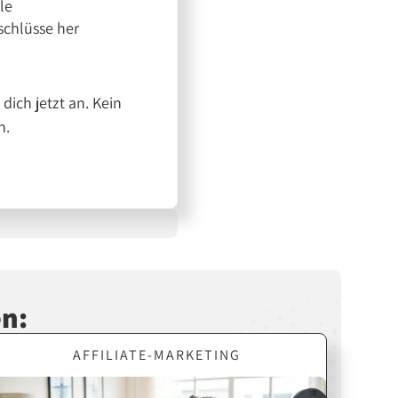
le
chlüsse her
ich jetzt an. Kein
n.
en:
AFFILIATE-MARKETING