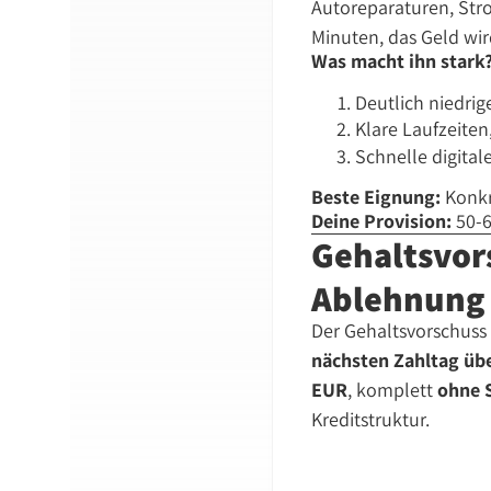
Autoreparaturen, Str
Minuten, das Geld wir
Was macht ihn stark
Deutlich niedrig
Klare Laufzeite
Schnelle digita
Beste Eignung:
Konkr
Deine Provision:
50-6
Gehaltsvors
Ablehnung
Der Gehaltsvorschuss 
nächsten Zahltag üb
EUR
, komplett
ohne 
Kreditstruktur.