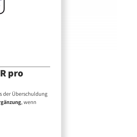
UR pro
us der Überschuldung
Ergänzung
, wenn