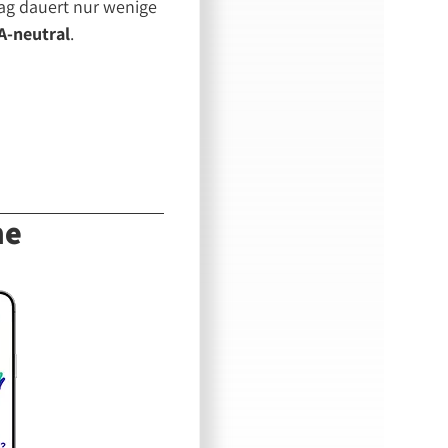
ag dauert nur wenige
-neutral
.
ne