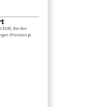
rt
0 EUR). Bei den
gen (Provision je