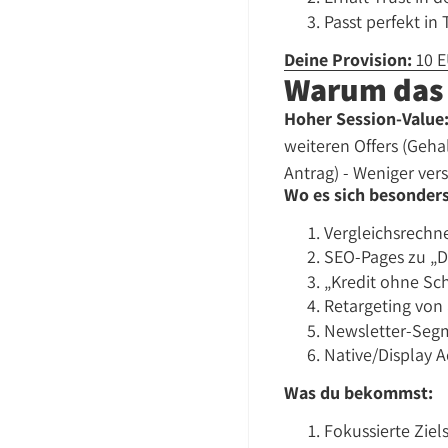
Passt perfekt i
Deine Provision:
10 E
Warum das 
Hoher Session-Value
weiteren Offers (Geha
Antrag) - Weniger ver
Wo es sich besonders
Vergleichsrechne
SEO-Pages zu „D
„Kredit ohne Sc
Retargeting von
Newsletter-Segm
Native/Display 
Was du bekommst:
Fokussierte Ziel