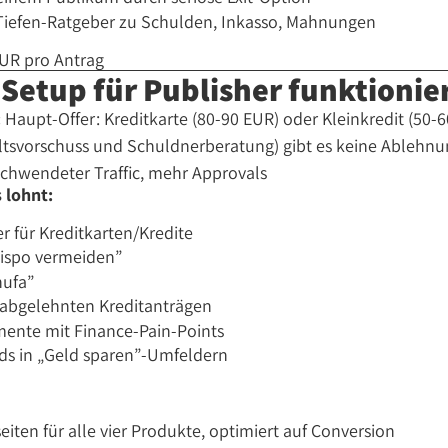
n Tiefen-Ratgeber zu Schulden, Inkasso, Mahnungen
UR pro Antrag
Setup für Publisher funktionie
:
Haupt-Offer: Kreditkarte (80-90 EUR) oder Kleinkredit (50-6
ltsvorschuss und Schuldnerberatung) gibt es keine Ablehnun
schwendeter Traffic, mehr Approvals
 lohnt:
r für Kreditkarten/Kredite
ispo vermeiden”
hufa”
 abgelehnten Kreditanträgen
ente mit Finance-Pain-Points
Ads in „Geld sparen”-Umfeldern
seiten für alle vier Produkte, optimiert auf Conversion