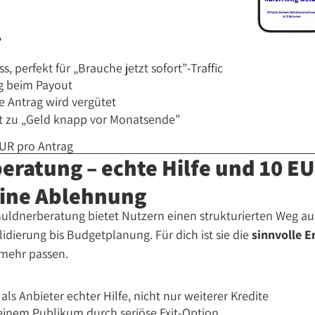
?
, perfekt für „Brauche jetzt sofort”-Traffic
g beim Payout
te Antrag wird vergütet
nt zu „Geld knapp vor Monatsende”
UR pro Antrag
eratung – echte Hilfe und 10 E
keine Ablehnung
chuldnerberatung bietet Nutzern einen strukturierten Weg a
dierung bis Budgetplanung. Für dich ist sie die
sinnvolle 
 mehr passen.
 als Anbieter echter Hilfe, nicht nur weiterer Kredite
deinem Publikum durch seriöse Exit-Option