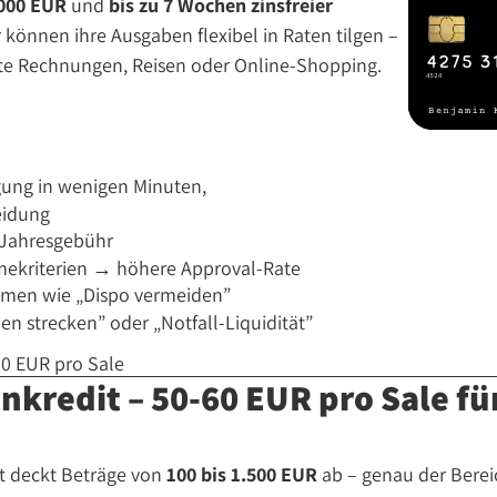
.000 EUR
und
bis zu 7 Wochen zinsfreier
können ihre Ausgaben flexibel in Raten tilgen –
ete Rechnungen, Reisen oder Online-Shopping.
ung in wenigen Minuten,
eidung
 Jahresgebühr
ekriterien → höhere Approval-Rate
hemen wie „Dispo vermeiden”
n strecken” oder „Notfall-Liquidität”
0 EUR pro Sale
inkredit – 50-60 EUR pro Sale f
it deckt Beträge von
100 bis 1.500 EUR
ab – genau der Berei