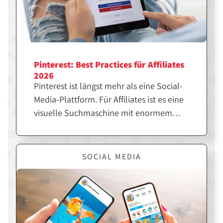
Pinterest: Best Practices für Affiliates
2026
Pinterest ist längst mehr als eine Social-
Media-Plattform. Für Affiliates ist es eine
visuelle Suchmaschine mit enormem
SEO-Potenzial. Wer die richtigen Pins
erstellt, kann langfristig Traffic, Klicks
und Sales generieren. Hier erfährst du,
SOCIAL MEDIA
was dir dabei hilft.