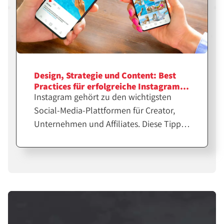
Design, Strategie und Content: Best
Practices für erfolgreiche Instagram-
Instagram gehört zu den wichtigsten
Feeds
Social-Media-Plattformen für Creator,
Unternehmen und Affiliates. Diese Tipps
helfen dir bei der Erstellung
professioneller Feeds für eine größere
Reichweite.