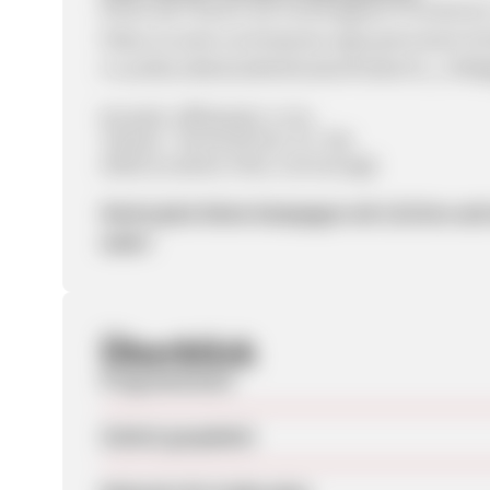
Nutze die Chance auf unschlagbare Provisione
https://ui.awin.com/express-signup/en/awin/1
t=uxvM21rJBA3U20A4V3CsNmPI1MotTG_JT809g
Kontakt: affiliate@1-2-3.tv
Telefon: +49 (0) 89 552 717 708
AGBs & weitere Infos: 123.live/agb
Starte jetzt Deine Kampagne mit 123.live un
mehr!
Überblick
Programmstart
Zuletzt geupdatet