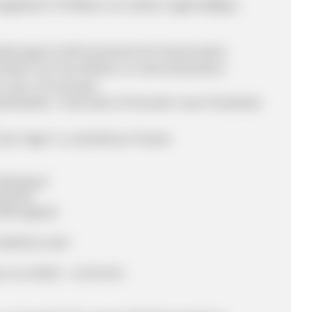
egeistern! Profitiere von diesen regelmäßigen
tellungen & 10€ Gutscheine für Neukunden!
welten mit Top-Marken zu Hammerpreisen!
unter 123.live/sale
duktdaten- Feed (alle 24 Stunden neue Produkte):
des Tages" zu attraktiven Preisen
ofortkauf
ersand
ahlungsart)
 PayPal & mehr
r von 08:00 – 21:30 Uhr!