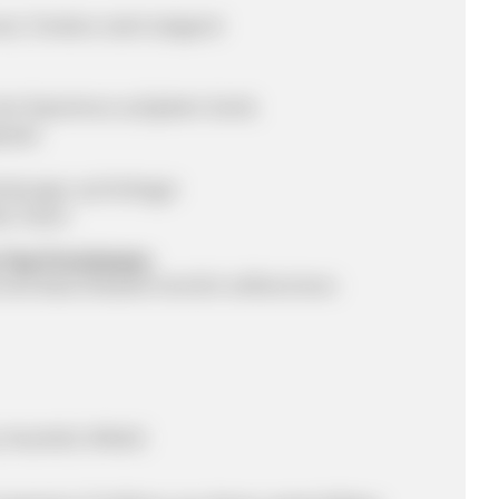
nat, Tendenz stark steigend
ser Experience auf jedem Gerät.
käufe
ndungen auf Anfrage!
ate-Team!
 Top-Provisionen:
b sind diese Modelle herzlich willkommen:
 Haushalt, Möbel)