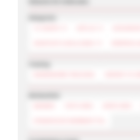
Webseite für Endkunden
Kategorien
TV-SHOPS
50PLUS
GESUNDHE
HEIMTEXTILIEN & DEKO
KÖRPER &
Tracking
WARENKORB-TRACKING
SERVER TO S
Werbemittel
BANNER
TEXTLINKS
DEEPLINKS
DYNAMISCHE WERBEMITTEL