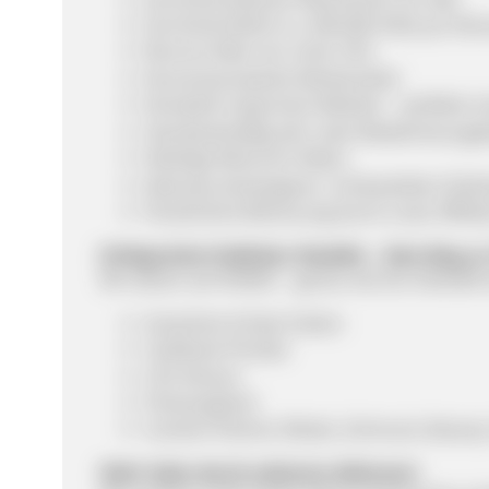
Durchschnittlich ca. 400.000 Visits pro Mo
Bounce-Rate von unter 15%
Konversionsstarke Werbemittel
Komplett responsive Website – perfekte U
Standardmäßig sehr viele Wiederholungs
Niedrige Retouren-Raten
Exklusive Kampagnen- & Newsletter-Einbi
Persönliche Betreuung durch unser Affili
Erfolgreiche Publisher-Modelle – Dein Weg zu
Wir setzen auf Vielfalt – genau wie Du! Deshal
Gutschein & Deal-Seiten
Cashback-Portale
CSS Partner
Preisvergleich
Content-Partner (Mode, Schmuck, Beauty,
Mehr Sales durch exklusive Aktionen!