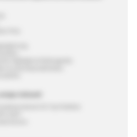
il.
en Preis.
gsergänzung.
extilien.
sche Highlights & Elektrogeräte.
ten & echte Besonderheiten.
nzubehör.
, weniger Aufwand!
Sonderprovisionen für Top Publisher
ich stark!
msatzchancen.