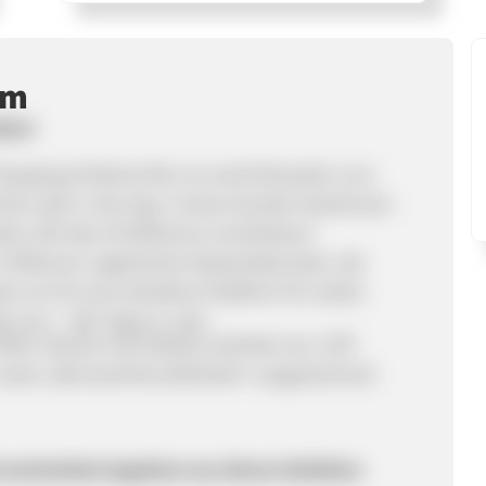
mm
ätze!
hopping-Erlebnis! Bei uns wird Einkaufen zum
nline oder in der App. Unsere Kunden bestimmen
als. Mit über 40 Millionen erreichbaren
 Millionen registrierten Bestandskunden, die
en wir Dir eine attraktive Plattform für starke
en live – 365 Tage im Jahr.
ild, chip.de und Statista mehrfach als „TOP
sowie „Benutzerfreundlichkeit“ ausgezeichnet!
0 wechselnde Angebote aus diesen beliebten