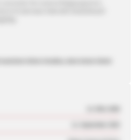
n und werde Teil unseres Erfolgsprogramms:
1522/17e7e169-8ee6-4508-b0f3-0420d19f1a28?
QDlljs
d maximiere Deine Umsätze, denn keiner bietet
12. März 2008
11. September 2025