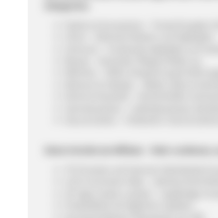
Kategorien:
Fashion & Accessoires – Trends für jeden St
Uhren – Exklusive Marken und Highlights.
Schmuck – Funkelnde Highlights zum best
Beauty – Kosmetik, Pflege & Make-up.
Wellness – Düfte, Entspannung & Nahrun
Wohnen & Lifestyle – Möbel, Deko & Heimt
Küche & Haushalt – Küchenhelfer, kulinari
Sammlerstücke – Liebhaberstücke, Raritä
Haus & Garten – Praktische Tools & Garte
Deine Vorteile als Affiliate – Mehr verdienen
7% Provision auf Internet-Sofortkäufe & 
5,2% Conversion-Rate – überdurchschnittl
30 Tage Cookie-Laufzeit – langfristige U
Produktfeed mit täglichen Updates
Durchschnittlicher Warenkorb von 46€