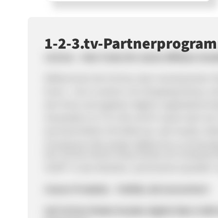
1-2-3.tv-Partnerprogra
123.live – Dein Turbo für starke Affiliate-Ums
Willkommen bei 123.live, dem revolutionären S
Event – ob in unseren Live-Shopping Shows, o
den Preis und ergattern täglich unglaubliche De
Haushalten im TV in DE und AT sowie mehr als 2
durchschnittlich 30 Artikel pro Jahr kaufen, biet
Provisionen! Wir senden täglich bis zu 18 Stund
Der 123.live Online-Shop wurde von Computer B
SHOP“ in den Rubriken „technischen Qualität“ 
Unsere Produkte – Vielfalt, die konvertiert!
Auf 123.live finden Kunden täglich über 6.00