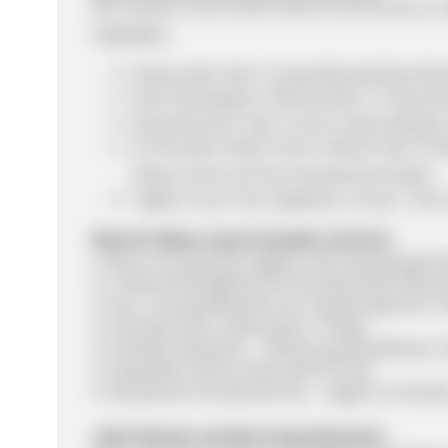
Wir machen es Dir leicht, Deine Community zu b
Highlights:
Neukunden-Boni: Versandkostenfreie Bes
Sale-Kampagnen: Wöchentlich 3 Themen
Dauerbrenner-Sale: Immer starke Rabatte 
24-Stunden Deals immer aktuell über Pro
https://www.123.live/verpasst/secretsale
Täglich neue Top-Angebote: Unsere "Star 
Warum lieben unsere Kunden 123.live?
✔ Bis zu 24 Stunden täglich LIVE-Shopping & S
✔ 1 Monat Rückgaberecht & kostenloser Rückv
✔ Nur 1x Versandkosten pro Tag (bei gleicher Z
✔ Schnelle DHL-Lieferung (2-4 Tage)
✔ Flexible Zahlarten – Rechnung, Kreditkarte,
✔ Geprüfter Online-Shop (EHI & TÜV)
✔ Exzellenter Kundenservice – täglich erreichba
Jetzt Partner werden & durchstarten!