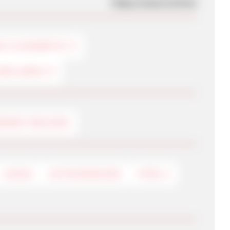
https://www.123.live
IT & KOSMETIK
 WELLNESS
ERVER TRACKING
LOGOS
GUTSCHEINCODE
HTML 5