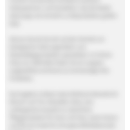
Anbaupartnern und Herstellern, das die Käufer
überzeugt und vermehrt zu Bioprodukten greifen
lässt.
100-pro-bio.de hat sich auf den Vertrieb von
biologischen Nahrungsmitteln und
Körperpflegeprodukten spezialisiert. Im Online-
Shop von 100ProBio finden Sie ein sorgsam
ausgewähltes Sortiment an hochwertigen Bio-
Produkten.
Das Angebot umfasst native Rohkost-Kokosöle für
Mensch und Tier, Kokosfett, Ghee, eine
umfangreiche Auswahl an natürlichen
Pflegeprodukten für Haut und Haar, sowie Samen
und Öle als Zusatz für eine gesundheitsbewusste