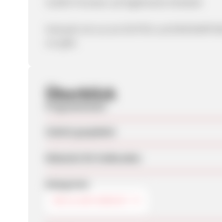
15,00% Provision auf legitimierte Verkäufe
Verkaufe mit uns ein ECHTES und EINZIGARTIGES 
uns gibt.
Überblick
Programmstart
Zuletzt geupdatet
Webseite für Endkunden
Kategorien
BIO & NATURKOST