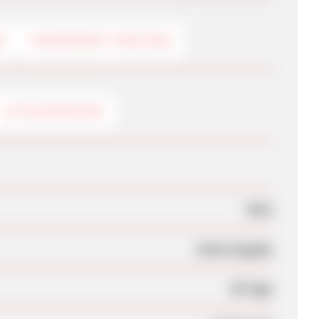
G
FINGERPRINT-TRACKING
GUTSCHEINCODE
Nein
Keine Angabe
90 Tage