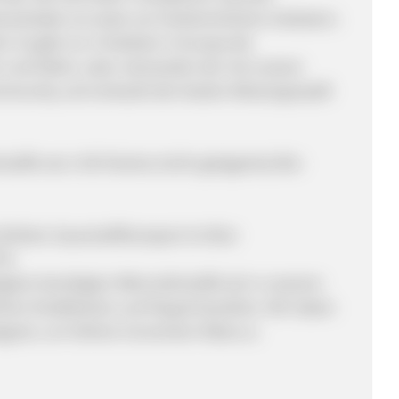
terscheidet uns stark von herkömmlichen Anbietern.
rt. Es gibt nur 4 Anbieter in Europa die
 und liefern, aber niemanden der mit unserer
Community und verkaufe den besten Weizengrassaft
toffe wie 1 KG frisches (nicht-gelagertes) Bio-
erhöhten Sauerstofftransport im Blut
TIG
igsten benötigten Mikronährstoffe ab In unserem
hen Kreditkarten und Paypal bezahlen. Wir haben
tagram, um höhere Conversion-Rates zu