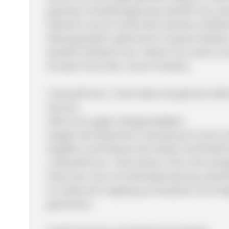
gesamten Herstellungsprozess betrifft. Das un
Natürlich sind wir Austria-Bio-Garantie zertifizie
Weizengrassaft in gefrorenem Zustand anbieten
Qualität mithalten kann. Werde Teil unserer 
Europas! Facts über unsere Produkte:
2 Eiswürfel bzw. 1 Shot haben die gleichen Nährs
Gemüse.
Hilft enorm gegen Alltagsmüdigkeit
Steigert die körperliche Leistung durch einen 
Entgiftet und Entsäuert den Körper GLEICHZEI
2 Eiswürfel bzw. 1 Shot decken schon die wicht
Shop kann man mit Sofortüberweisung, sämtlic
ein starkes Re-Targeting auf Facebook und Ins
garantieren.