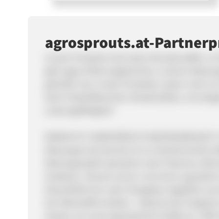
agrosprouts.at-Partne
Unsere Produkte sind wahre Wunderwaffen, im 
gibt sogar Erfahrungsberichte, in denen Weize
geholfen hat. Unsere Produkte, lassen nicht n
beim Fettstoffwechsel, Muskelaufbau und steige
Leistungsfähigkeit!
WARUM IST AGROSPROUTS WEIZENGRASSAFT UN
Weizengras bei bereits 6-8 cm (herkömmliche W
Weizengrassaft wesentlich mehr Vitamine, Min
Anbietern. Danach wird er mit einem speziellen 
Eiswürfelformen oder Shotgläser abgefüllt und
der Nährstoffe erhalten - Absolut kein Verglei
setzten wir sonst irgendwelche Stoffe ein. 100