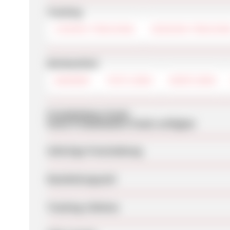
Tracking
COOKIE-TRACKING
SESSION-TRACKIN
Werbemittel
BANNER
TEXTLINKS
DEEPLINKS
Produktdaten-Feeds
Keine Produktdaten-Feeds verfügbar
Sofortige Freischaltung
Bearbeitungszeit
Tracking-Lifetime