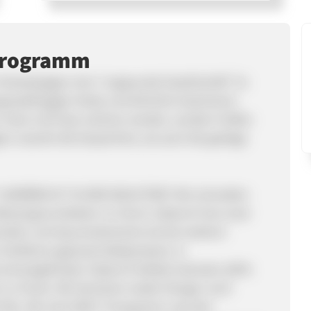
rprogramm
Kampf gegen eine "ungesunde Gesellschaft". Es
ngrassaft gegen Krebs und ähnliche Geschwüre
ur Haut und Haar schöner werden, sondern helfen
rn sowohl die körperliche, als auch die geistige
ERREICHT IN DER INDUSTRIE? Wir schneiden
eizengras Anbieter 12-15cm). Dadurch hat unser
eralien und Spurenelemente als bei anderen
Verfahren gepresst (Kaltpressen), in
 schockgefrostet. Dadurch bleiben beinahe 100%
ch zu Pulver. Wir benützen weder Dünger noch
% Bio. Wir sind 100% Transparent, was den