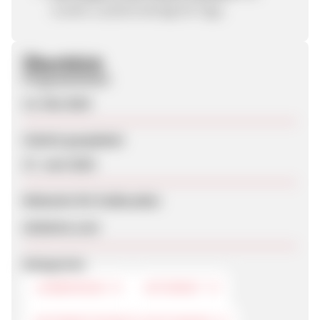
Cookie-Laufzeit beträgt 60 Tage.
Überblick
Programmstart
13. Mai 2024
Zuletzt geupdatet
27. Juni 2024
Webseite für Endkunden
aitalentz.com
Kategorien
JOBBÖRSEN
INTERNET