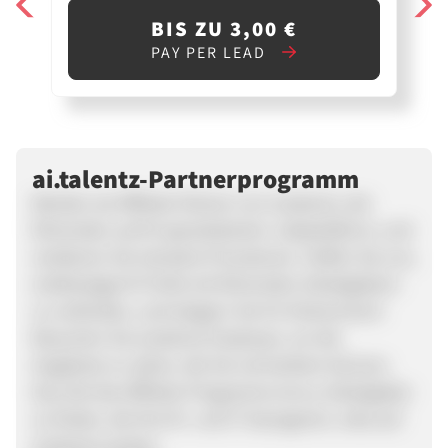
BIS ZU 3,00 €
PAY PER LEAD
ai.talentz-Partnerprogramm
Werden sie Affiliate Partner von ai.talentz, der
führenden auf KI spezialisierten Jobplattform, und
verdienen Sie lukrative Provisionen. Helfen Sie uns,
erstklassige KI-Profis mit führenden Arbeitgebern
zu verbinden, und steigern Sie Ihr Einkommen!
Besuchen Sie ai.talentz Employer, um die
Angebote zu sehen, die Sie vermarkten können.
Das Ziel des Affiliate-Programms ist es, Arbeitgeber
zu finden, die ihre KI- und IT-bezogenen Jobs auf
ai.talentz posten.