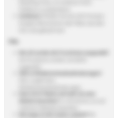
Marketing-Tools, um ai.talentz Ihrem
Publikum zu präsentieren.
Verdienen:
Erhalten Sie eine 10% Provision
für jedes Abonnement oder Paket, das über
Ihre Links gekauft wird.
FAQs
Wie oft werden die Provisionen ausgezahlt?
Die Provisionen werden monatlich
ausgezahlt.
Gibt es Mindestverkaufsanforderungen?
Nein, es gibt keine
Mindestverkaufsanforderungen.
Kann ich AI Talentz auf mehr als einer
Website bewerben?
Ja, Sie können uns auf
mehreren Websites bewerben.
Wie lange ist die Cookie-Laufzeit?
Die