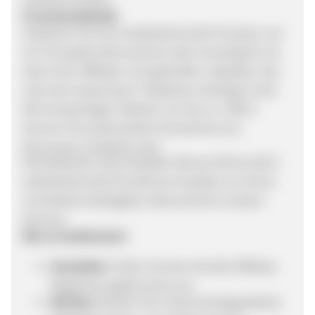
Provisionsdetails
Verdienen Sie eine wiederkehrende Provision von
10 % für jedes Abonnement oder einmalig für ein
über Ihren Affiliate-Link gekauftes Jobpaket, das
nach der kostenlosen Testphase verlängert wird.
Mit hochpreisigen Paketen von bis zu 1.999 $
können Ihre potenziellen Einnahmen pro
Konversion erheblich sein!
Das bedeutet, dass Sie jeden Monat 100 bis 200 $
wiederkehrende Einnahmen für jedes von Ihnen
vermittelte Arbeitgeber-Abonnement erzielen
können!
Wie es funktioniert
Anmelden:
Füllen Sie das schnelle Affiliate-
Registrierungsformular aus.
Werben:
Nutzen Sie unsere bereitgestellten