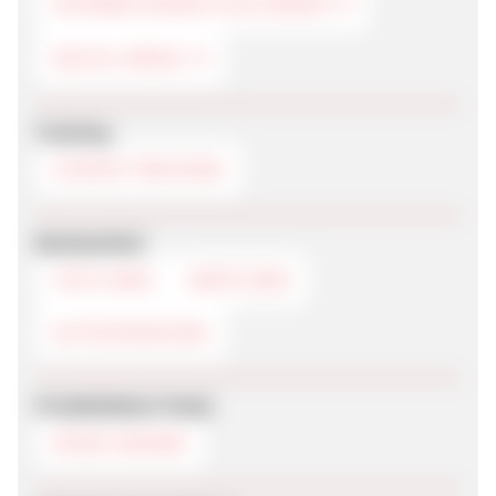
INTERNETDIENSTLEISTUNGEN
SOCIAL MEDIA
Tracking
COOKIE-TRACKING
Werbemittel
TEXTLINKS
DEEPLINKS
GUTSCHEINCODE
Produktdaten-Feeds
KEINE ANGABE