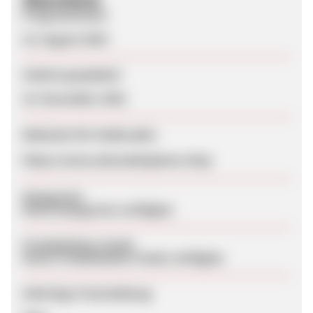
Programmstart
15. August 2024
Zuletzt geupdatet
10. November 2025
Webseite für Endkunden
https://www.alexanderjames.shop
Kategorien
Keine Kategorien verfügbar
Produktdaten-Feeds
Keine Produktdaten-Feeds verfügbar
Sofortige Freischaltung