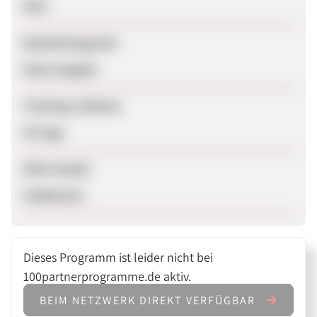
Nein
Bearbeitungszeit
Keine Angabe
Tracking-Lifetime
30 Tage
SEM erlaubt
Unbekannt
Dieses Programm ist leider nicht bei
100partnerprogramme.de aktiv.
BEIM NETZWERK DIREKT VERFÜGBAR