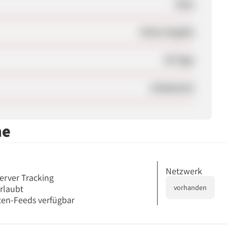
Nein
Keine Angabe
30 Tage
Unbekannt
me
Netzwerk
erver Tracking
erlaubt
vorhanden
en-Feeds verfügbar