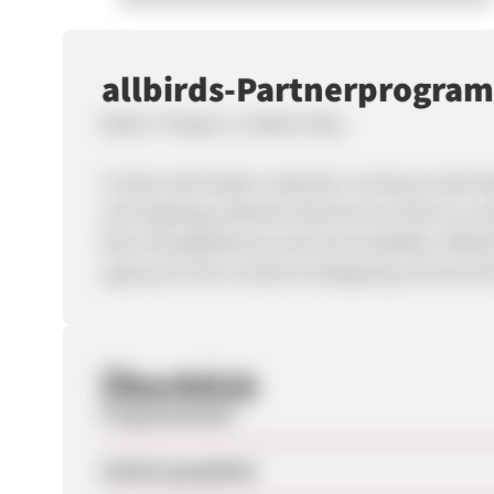
allbirds-Partnerprogra
Better Things In a Better Way
It starts with better materials, continues with b
and shipping methods. Because we think our pla
More thoughtfulness and accountability. Allbir
approach and is aimed at designing environment
Überblick
Programmstart
Zuletzt geupdatet