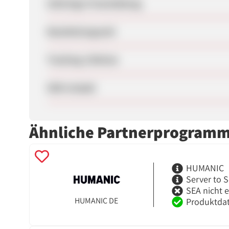
Sofortige Freischaltung
Bearbeitungszeit
Tracking-Lifetime
SEM erlaubt
Ähnliche Partnerprogram
HUMANIC
Server to S
SEA nicht 
HUMANIC DE
Produktdat