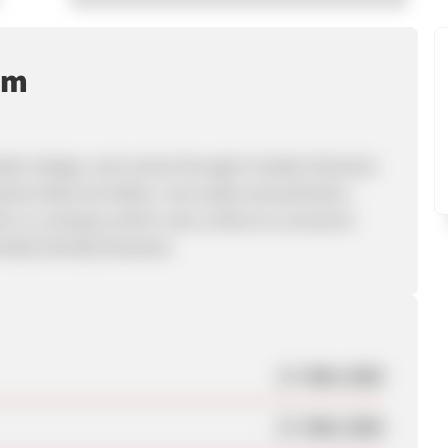
mm
etter design, and carries through to better factories
net deserves better. Less waste and pollution.
ds is a company which uses a direct to consumer
ally friendly footwear.
17. März 2020
17. März 2020