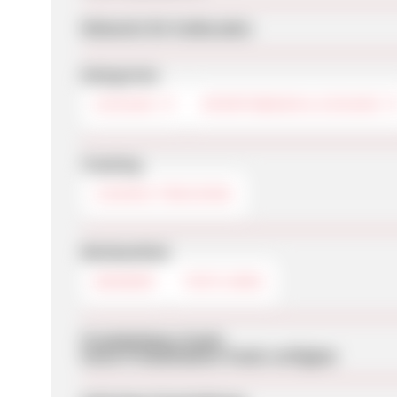
Webseite für Endkunden
Kategorien
SCHUHE
SPORTSWEAR & SCHUHE
Tracking
COOKIE-TRACKING
Werbemittel
BANNER
TEXTLINKS
Produktdaten-Feeds
Keine Produktdaten-Feeds verfügbar