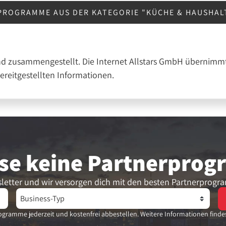
PROGRAMME AUS DER KATEGORIE "KÜCHE & HAUSHAL
nd zusammengestellt. Die Internet Allstars GmbH übernimmt
bereitgestellten Informationen.
se keine Partner­pro
letter und wir versorgen dich mit den besten Partnerprogr
gramme jederzeit und kostenfrei abbestellen. Weitere Informationen finde