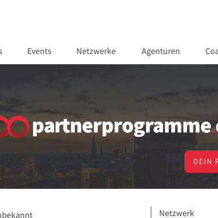
s
Events
Netzwerke
Agenturen
Coa
DEIN 
Netzwerk
nbekannt