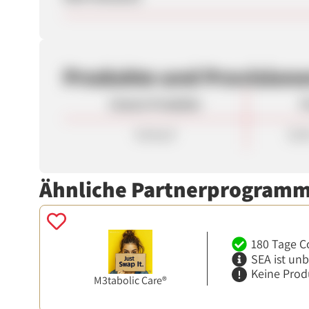
Produkte und Provision
Unsere Produkte
P
Verkauf
10,0
Ähnliche Partnerprogram
180 Tage C
SEA ist un
Keine Prod
M3tabolic Care®