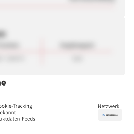
en
rovision
Vergütungsart
0 - 20,00 %
Sale
me
ookie-Tracking
Netzwerk
bekannt
uktdaten-Feeds