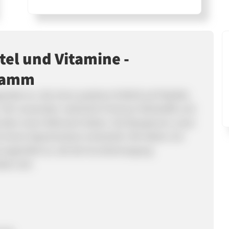
el und Vitamine -
gramm
tel an, die einen positiven Einfluß auf Vitalität,
. Wir verwenden natürliche Premium Rohstoffe und
unden einen Mehrwert bieten. Die Rezepturen unser
einem Expertenteam entwickelt. Wir bieten mit
ungsmittel an, die die Grundversorgung
ten soll.