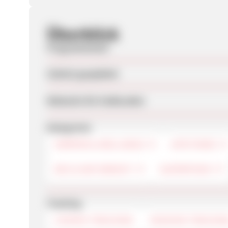
Überblick
Programmstart
Zuletzt geupdatet
Webseite für Endkunden
Kategorien
KÖRPER & WELLNESS
APOTHEKE
BIO & NATURKOST
SUPERFOOD
Tracking
COOKIE-TRACKING
SESSION-TRACKIN