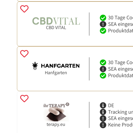
30 Tage Co
SEA einges
CBD VITAL
Produktdat
30 Tage Co
SEA einges
Hanfgarten
Produktdat
DE
Tracking u
SEA einges
terapy.eu
Keine Prod