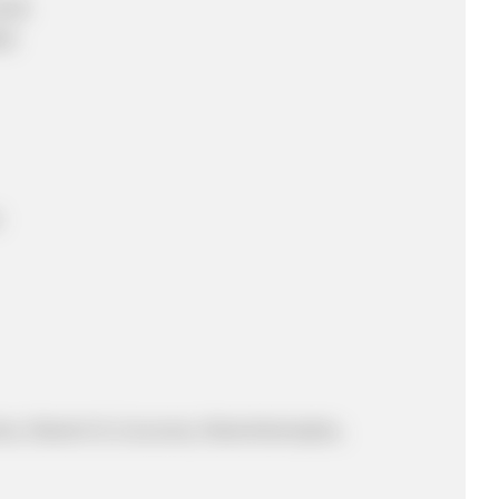
 EUR
bt
t
ne, Vitamin D, Curcuma, Vitaminkomplex,