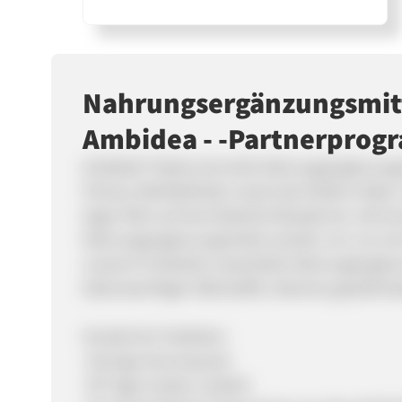
Nahrungsergänzungsmitt
Ambidea - -Partnerpro
Ambidea® bietet sinnvolle Nahrungsergänzungsmit
Fitness, Wohlbefinden sowie das Äußere haben
legen Wert auf durchdachte Rezepturen, die K
Nahrungsergänzungsmittel werden von uns mit 
unseren Produkten essentielle Nahrungsergänz
lebenswichtiger Nährstoffe, Vitamine gewährleis
Vorteile für Publisher:
-Geringe Stornoquote
-90 Tage Cookie-Laufzeit