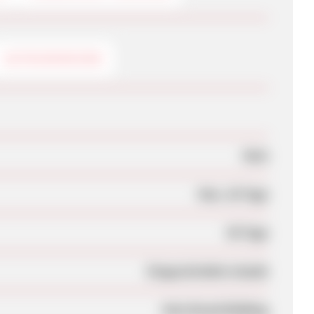
GUTSCHEINCODE
Nein
Max. 28 Tage
90 Tage
Eingeschränkt erlaubt
Kein Brand Bidding