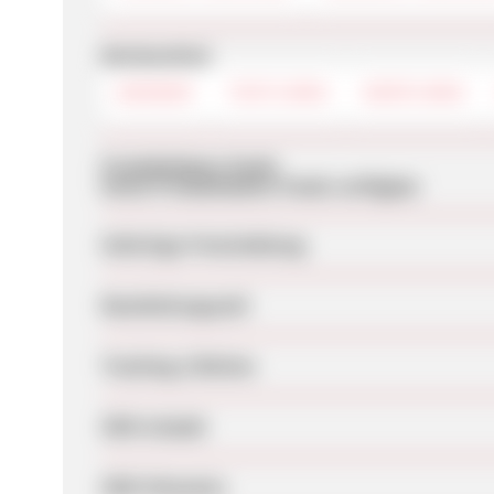
Werbemittel
BANNER
TEXTLINKS
DEEPLINKS
Produktdaten-Feeds
Keine Produktdaten-Feeds verfügbar
Sofortige Freischaltung
Bearbeitungszeit
Tracking-Lifetime
SEM erlaubt
SEM-Hinweise