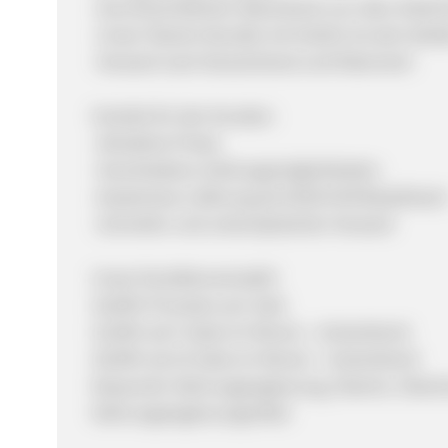
-Durchschnittlicher Warenkorb von über 40,00
-Unser Vitamin Bundle mit 54,90 € ist sehr belie
-Versand nach Deutschland und Österreich
Vorteile für den Kunden:
-Attraktive Preise
-Verschiedene Zahlungsmöglichkeiten
-Kostenlose Lieferung ab 50,00 EUR Bestellwer
-Schneller und unkomplizierter Versand
Unser Konditionsmodell:
10,00% Provision pro Sale
15,00% ab 5 Sales im Monat - rückwirkend
20,00% ab 10 Sales im Monat - rückwirkend
Keywords: Nahrungsergänzung, Vitamin, Vitami
Nahrungsergänzungmittel