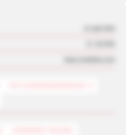
16. April 2021
27. Juli 2021
https://ambidea.com/
DIÄT & NAHRUNGSERGÄNZUNG
G
FINGERPRINT-TRACKING