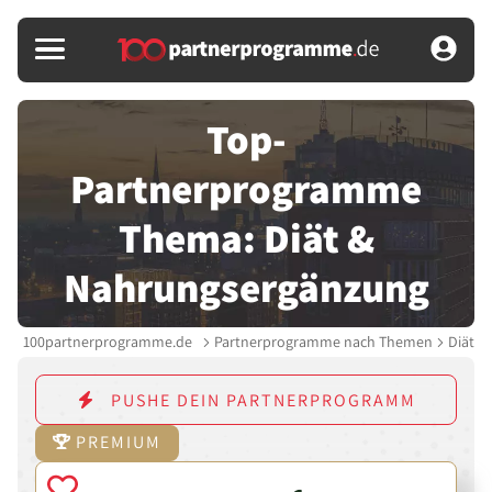
Top-
Partnerprogramme
Thema: Diät &
Nahrungsergänzung
100partnerprogramme.de
Partnerprogramme nach Themen
Diät &
PUSHE DEIN PARTNERPROGRAMM
PREMIUM