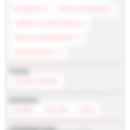
REISEINFOS
STÄDTE & REGIONEN
THEMEN- & SPEZIALREISEN
HOTELS & UNTERKÜNFTE
NACHHALTIGKEIT
Tracking
COOKIE-TRACKING
Werbemittel
BANNER
TEXTLINKS
LOGOS
Produktdaten-Feeds