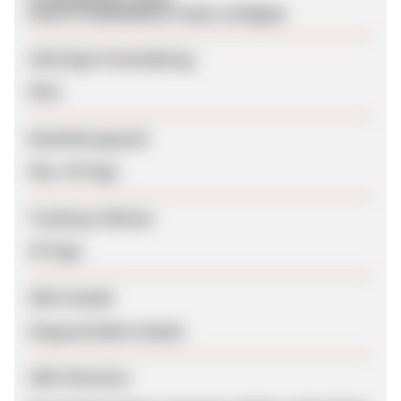
Keine Produktdaten-Feeds verfügbar
Sofortige Freischaltung
Nein
Bearbeitungszeit
Max. 48 Tage
Tracking-Lifetime
30 Tage
SEM erlaubt
Eingeschränkt erlaubt
SEM-Hinweise