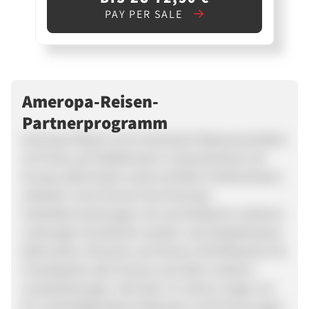
PAY PER SALE
Ameropa-Reisen-
Partnerprogramm
Ameropa-Reisen ist ein deutscher Reiseveranstalter
mit Fokus auf Städtereisen in Deutschland und
Europa, Bahnreisen sowie auf Bahn-Erlebnisreisen
weltweit. Auch können bei Ameropa
Hotelübernachtungen mit verschiedenen weiteren
Leistungen kombiniert werden, wie beispielsweise
Bahnreisen, Musicals und Shows, Eintrittskarten für
Freizeitparks oder Events und vielen anderen
Zusatzleistungen. Seit über 70 Jahren sorgen wir
für nachhaltige Reise-Erlebnisse und Erinnerungen.