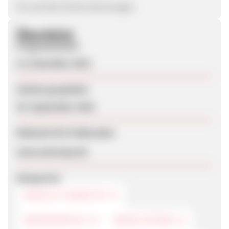
5% auf alle Online-Buchungen
Überblick
Programmstart
12. Dezember 2023
Zuletzt geupdatet
30. September 2024
Webseite für Endkunden
www.ameropa.de
Kategorien
REISE & TOURISTIK
REISEPORTALE
REISE-EXTRAS