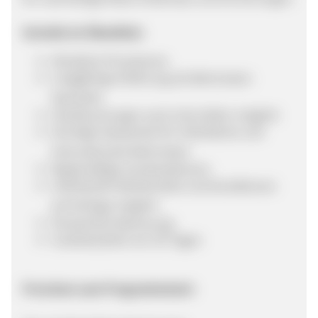
Vorteile im Überblick:
Attraktive Provisionen
Langjährige Erfahrung als Bahnreisen-
Spezialist
Hotelbuchungen auch ohne Bahn möglich
Günstige Sparpreise für inländische und
internationale Bahnreisen
Regelmäßige Sonderaktionen
Individuelle Werbemittel und Konditionen
auf Anfrage möglich
Persönliche Betreuung
Cookielaufzeit von 30 Tagen
Provision zum Programmstart: