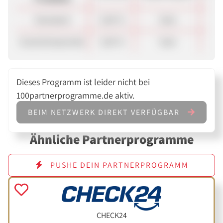
Standard
5,00 %
Sale
60
Gutscheinportale
3,00 %
Sale
60
Dieses Programm ist leider nicht bei
100partnerprogramme.de aktiv.
BEIM NETZWERK DIREKT VERFÜGBAR
Ähnliche Partnerprogramme
PUSHE DEIN PARTNERPROGRAMM
CHECK24