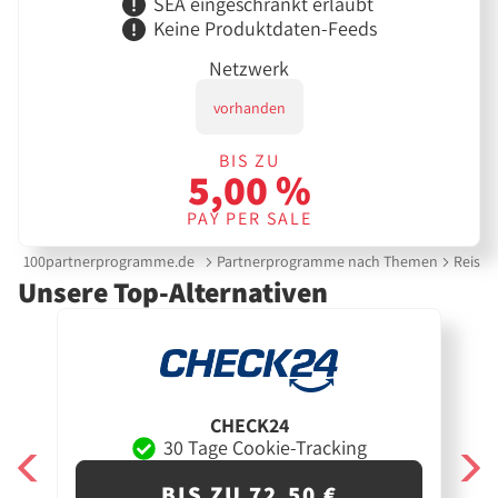
SEA eingeschränkt erlaubt
Keine Produktdaten-Feeds
Netzwerk
vorhanden
BIS ZU
5,00 %
PAY PER SALE
100partnerprogramme.de
Partnerprogramme nach Themen
Reise &
Unsere Top-Alternativen
CHECK24
30 Tage Cookie-Tracking
BIS ZU 72,50 €