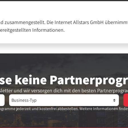
nd zusammengestellt. Die Internet Allstars GmbH übernimmt
bereitgestellten Informationen.
se keine Partner­pro
letter und wir versorgen dich mit den besten Partnerprogr
gramme jederzeit und kostenfrei abbestellen. Weitere Informationen finde