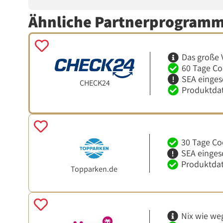
Ähnliche Partnerprogram
Das große 
60 Tage Co
SEA einges
CHECK24
Produktdat
30 Tage Co
SEA einges
Produktdat
Topparken.de
Nix wie we