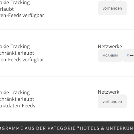
okie-Tracking
erlaubt
vorhanden
en-Feeds verfügbar
Netzwerke
okie-Tracking
chränkt erlaubt
en-Feeds verfügbar
Netzwerk
okie-Tracking
chränkt erlaubt
vorhanden
uktdaten-Feeds
OGRAMME AUS DER KATEGORIE "HOTELS & UNTERKÜ