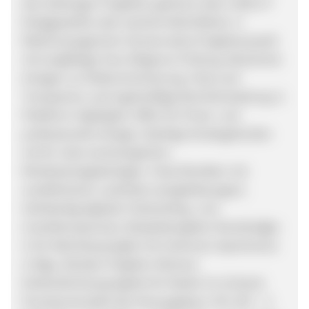
den bisherigen Projekten gehören über 5.000 m²
fertiggestellte oder sanierte Wohnfläche. 5.
Risikomanagement: Konservative Projektauswahl
mit sorgfältiger Due-Diligence-Prüfung. Besicherte
Anlagen zur Risikominimierung. Fokus auf
Transparenz und regelmäßige Berichterstattung. 6.
Plattform-Highlights: Offen für Privat- und
professionelle Anleger. Niedrige Einstiegshürden
mit für viele erschwinglichen
Mindestanlagebeträgen. Feste Renditen mit
vordefinierten Laufzeiten (projektbezogen).
Vollständig digitaler Onboarding- und
Investitionsprozess. Beispielprojekte: Bramberģes
4: Ein Wohnbauprojekt mit mehreren Apartments
in Riga. Dārziņu-Projekte: Kleinere
Einfamilienhausprojekte für Käufer im Umland.
Provisionsmodell des Herausgebers: CPL KYC – 5