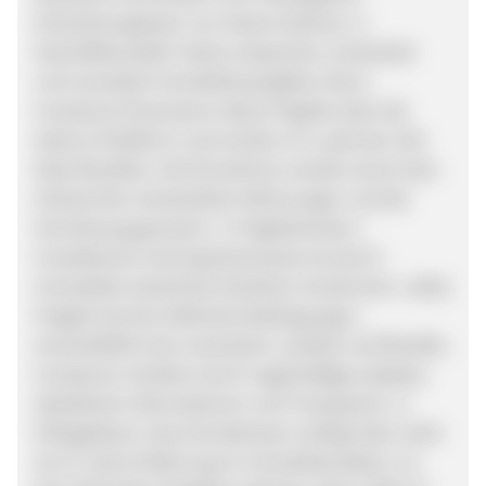
Entwicklungsteam von Asterra betreut. 2.
Geschäftsmodell: Asterra akquiriert, entwickelt
und verwaltet Immobilienprojekte intern.
Investoren finanzieren diese Projekte über die
Asterra-Plattform und erzielen im Laufe der Zeit
feste Renditen. Die Einnahmen werden durch den
Verkauf der entwickelten Wohnungen und die
Vermietung generiert. 3. Projektstruktur:
Investitionen sind typischerweise als durch
Immobilien besicherte Darlehen strukturiert. Jedes
Projekt hat klar definierte Bedingungen,
einschließlich der erwarteten Laufzeit und Rendite.
Investoren erhalten durch regelmäßige Updates
detaillierte Informationen und Transparenz. 4.
Erfolgsbilanz: Das Gründerteam verfügt über mehr
als 15 Jahre Erfahrung im Immobiliensektor. Zu