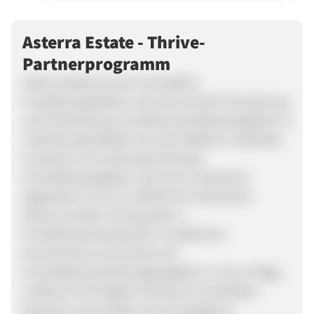
Asterra Estate - Thrive-
Partnerprogramm
Asterra Estate ist eine Immobilien-
Investitionsplattform, die sich auf die Finanzierung
und Entwicklung von Wohnimmobilienprojekten in
Lettland spezialisiert hat. Die Plattform verbindet
Investoren mit vielversprechenden
Immobilienprojekten, die durch Sachwerte
abgesichert und von erfahrenen Fachleuten
betreut werden. Kernpunkte: 1.
Investitionsschwerpunkt: Investitionen
konzentrieren sich primär auf
Immobilienentwicklungsprojekte in und um Riga,
Lettland. Die Projekte sind durch Immobilien
besichert und werden vom hauseigenen