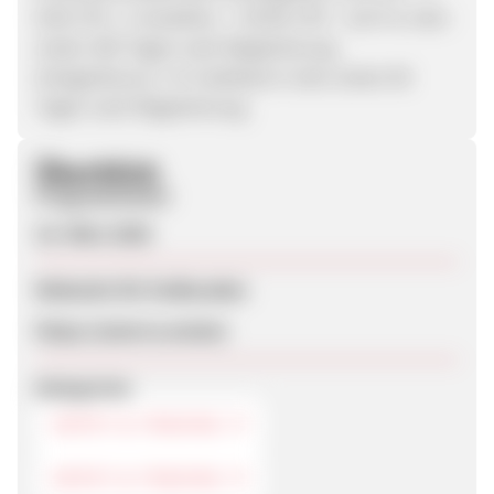
EUR, CPL 1. Investition – 8 EUR, CPS – 0,8 % in den
ersten 365 Tagen nach Registrierung.
Anlegerbonus: 1 % Cashback in den ersten 90
Tagen nach Registrierung.
Überblick
Programmstart
23. März 2026
Webseite für Endkunden
https://asterra.estate/
Kategorien
DEPOT & TRADING
DEPOT & TRADING