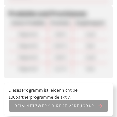
Produkte und Provisionen
Unsere Produkte
Provision
Vergütungsart
Allgemein
5,60 €
Lead
Allgemein
0,56 %
Sale
Allgemein
5,60 €
Lead
Allgemein
1,12 %
Sale
Dieses Programm ist leider nicht bei
100partnerprogramme.de aktiv.
BEIM NETZWERK DIREKT VERFÜGBAR