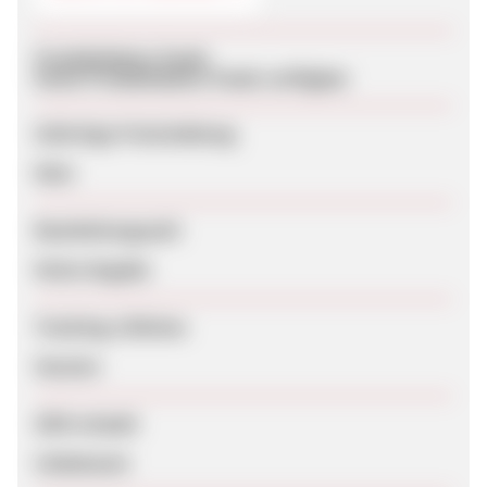
Produktdaten-Feeds
Keine Produktdaten-Feeds verfügbar
Sofortige Freischaltung
Nein
Bearbeitungszeit
Keine Angabe
Tracking-Lifetime
Session
SEM erlaubt
Unbekannt