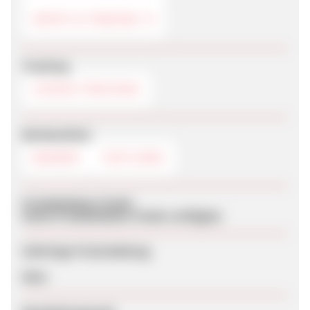
DEPOT & TRADING
Tracking
COOKIE-TRACKING
Werbemittel
BANNER
TEXTLINKS
Produktdaten-Feeds
Keine Produktdaten-Feeds verfügbar
Sofortige Freischaltung
Nein