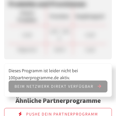
Produkte und Provisionen
Unsere
Provision
Vergütungsart
Produkte
2,00 - 3,00
Lead
Lead
€
Allgemein
4,90 €
Lead
Dieses Programm ist leider nicht bei
100partnerprogramme.de aktiv.
BEIM NETZWERK DIREKT VERFÜGBAR
Ähnliche Partnerprogramme
PUSHE DEIN PARTNERPROGRAMM