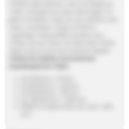
Publisher dafür belohnen, wenn sie erfolgreiche
Trader und Kapital auf unsere Seite bringen. Für
jeden vermittelten Trader, der sein wikifolio in den
Status „Investierbar“ bringt und Geld im
zugehörigen Indexzertifikat vorweisen kann,
erhalten Sie eine Prämie. Die Höhe dieser Prämie
steigt mit der Summe des investierten Kapitals.
Prämien für Publisher ab investiertem
Gesamtkapital des Traders
ab 10.000 Euro + 50 Euro
ab 100.000 Euro + 250 Euro
ab 500.000 Euro + 500 Euro
ab 1.000.000 Euro + 1.000 Euro
Mögliche Zusatzprovision pro Lead + 1.800
Euro