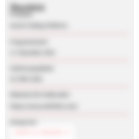
Überblick
Produkte
Social Trading Platform
Programmstart
17. Dezember 2013
Zuletzt geupdatet
19. März 2021
Webseite für Endkunden
https://www.wikifolio.com/
Kategorien
DEPOT & TRADING