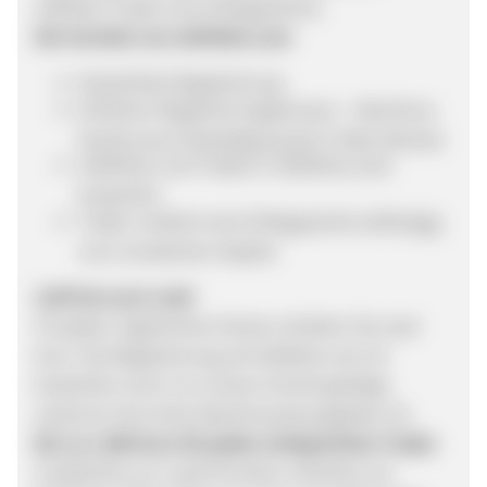
wikifolio-Trader eine Erfolgsprämie.
Die Vorteile von wikifolio.com
Kostenfreie Registrierung
Einfacher Registrierungsprozess – Abschluss
bereits durch Bestätigung der E-Mail-Adresse
wikifolios und Trades in wikifolios sind
kostenfrei
Trader verdient eine Erfolgsprämie abhängig
vom investierten Kapital
2,00 Euro pro Lead
Für jeden registrierten Nutzer erhalten Sie zwei
Euro. Die Registrierung auf wikifolio.com ist
kostenfrei und in nur einem Schritt getätigt,
wodurch eine hohe Abschlussrate gegeben ist.
Bis zu 1.800 Euro für jeden erfolgreichen Trader
Zusätzliche zur Lead-Provision möchten wir