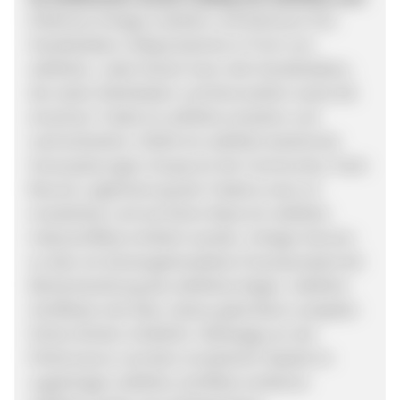
Erfahrene Anleger erstellen und betreuen ihre
Handelsideen völlig kostenlos in Form von
wikifolios. Jeder Nutzer kann alle Handelsideen,
die realen Marktdaten und Kennzahlen sowie die
einzelnen Trades im wikifolio einsehen und
nachvollziehen. Erfüllt ein wikifolio bestimmte
Voraussetzungen (Zuspruch der Community, Track-
Record, Legitimierung des Traders), kann es
investierbar und auf seiner Basis ein wikifolio-
Indexzertifikat emittiert werden. Anleger können
so über ein börsengehandeltes Finanzprodukt der
Wertentwicklung des wikifolios folgen. wikifolio-
Zertifikate sind über nahezu jede Bank und jeden
Online-Broker erhältlich. Abhängig von der
Performance und dem investierten Kapital im
zugehörigen wikifolio-Zertifikat verdienen