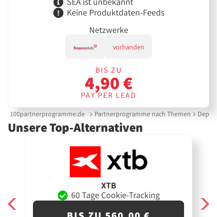
SEA ist unbekannt
Keine Produktdaten-Feeds
Netzwerke
vorhanden
BIS ZU
4,90 €
PAY PER LEAD
100partnerprogramme.de
Partnerprogramme nach Themen
Depot 
Unsere Top-Alternativen
XTB
60 Tage Cookie-Tracking
BIS ZU 560,00 €