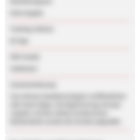
Bearbeitungszeit
Keine Angabe
Tracking-Lifetime
60 Tage
SEM erlaubt
Unbekannt
Zusammenfassung
User können Handelsstrategien veröffentlichen
oder ihnen folgen. Die Registrierung wird gut
vergütet. Auf den einfach strukturierten
Werbemitteln werden die Vorteile aufgezählt.