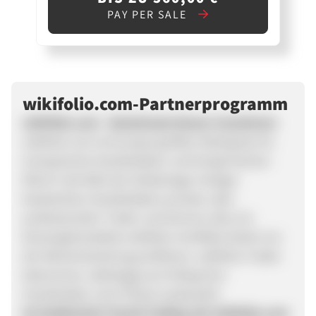
PAY PER SALE
wikifolio.com-Partnerprogramm
wikifolio.com - Gemeinsam besser investieren
wikifolio.com ist Europas größter Marktplatz für
transparente Handelsideen und bringt frischen
Wind in die Welt der Geldanlage: Anleger
beobachten Handelsideen privater oder
professioneller Trader und können über ein
börsengehandeltes wikifolio-Zertifikat direkt von
der Wertentwicklung profitieren. wikifolio-Trader
bekommen, abhängig vom Erfolg ihrer
Handelsidee, eine Prämie ausbezahlt.
So funktioniert Social Trading mit wikifolio.com