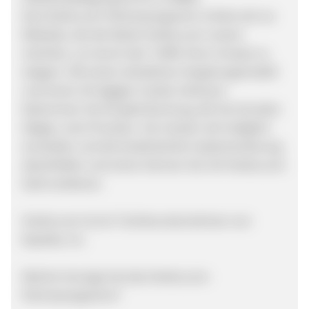
Das Hotels.com-Partnerprogramm richtet sich an
Websites, die die Marke Hotels.com nutzen
möchten, um durch den Traffic ihren Umsatz zu
steigern. Mit einem attraktiven Vergütungsmodell
und einem 30-tägigen Cookie-Zeitraum
bekommen Sie für jede Buchung, die Ihre Kunden
tätigen, eine Provision. Sie müssen sich lediglich
anmelden und die kinderleichte Implementierung
abschließen und schon können Sie mit Hotels.com
Geld verdienen.
Hotels.com ist ein Tochterunternehmen von
Expedia, Inc.
Welche Vorzüge hat das Hotels.com-
Partnerprogramm?