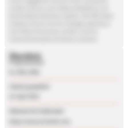
einem engagierten Account-Team unterstützt,
sondern können auch äußerst detaillierte und
fortschrittliche Berichte erstellen. Mit Hilfe dieser
Analysen können Sie Ihre Strategie optimieren,
eine höhere Konversion erzielen und Ihre
Unternehmensziele als Partner erreichen.
Überblick
Programmstart
02. März 2006
Zuletzt geupdatet
18. April 2019
Webseite für Endkunden
https://www.at.hotels.com