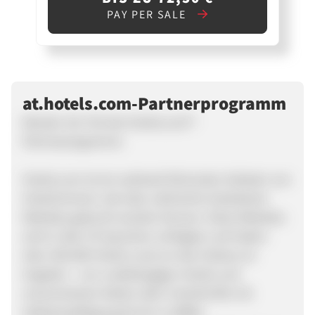
PAY PER SALE
at.hotels.com-Partnerprogramm
Werden Sie Teil des Hotels.com®-
Partnerprogramms
Hotels.com ist ein weltweit führender Anbieter von
Hotelzimmern, die über zahlreiche lokalisierte
Websites gebucht werden können. Diese Websites
sind in über 35 Sprachen verfügbar und haben
über 365.000 Hotels rund um den Globus im
Angebot – von unabhängigen Hotels und
renommierten Ketten über Unterkünfte mit
Selbstverpflegung bis hin zu B&Bs.