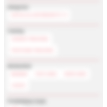
Kategorien
HOTELS & UNTERKÜNFTE
Tracking
COOKIE-TRACKING
POSTVIEW-TRACKING
Werbemittel
BANNER
TEXTLINKS
DEEPLINKS
LOGOS
Produktdaten-Feeds