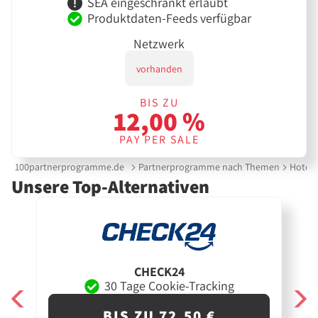
SEA eingeschränkt erlaubt
Produktdaten-Feeds verfügbar
Netzwerk
vorhanden
BIS ZU
12,00 %
PAY PER SALE
100partnerprogramme.de
Partnerprogramme nach Themen
Hotels
Unsere Top-Alternativen
CHECK24
30 Tage Cookie-Tracking
BIS ZU 72,50 €