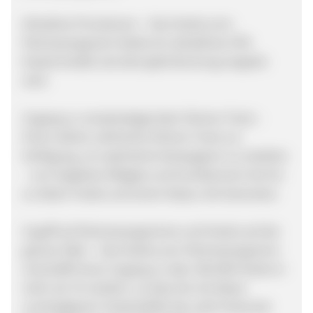
Attraktive Provisionen – Das Hotels.com-
Partnerprogramm bietet ein attraktives CPA-
Kostenmodell, bei dem jede Buchung vergütet
wird.
Zugang zu umsatzsteigernden Partner-Tools –
Ihnen stehen zahlreiche Partner-Tools zur
Verfügung, um optimierte Kampagnen zu erstellen
– von Angebots-Widgets und Suchbannern bis hin
zu Daten-Feeds und einem Deep-Link-Generator.
Zugriff auf Partnerprogramme und Hotels auf der
ganzen Welt – Das Hotels.com-Partnerprogramm
verschafft Ihnen Zugang zu über 365.000 Hotels in
mehr als 70 Ländern, so dass Sie mit dieser
unschlagbaren Hotelvielfalt das volle Potenzial