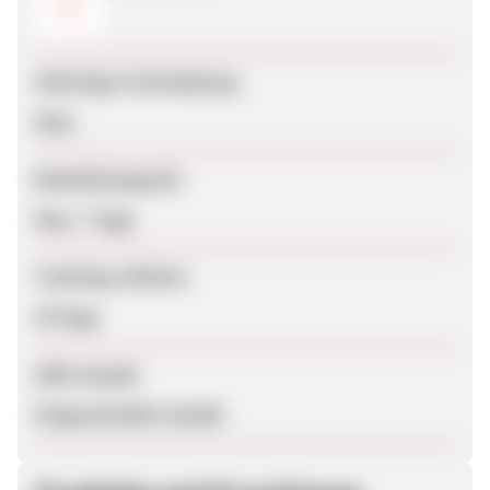
CSV
Sofortige Freischaltung
Nein
Bearbeitungszeit
Max. 7 Tage
Tracking-Lifetime
30 Tage
SEM erlaubt
Eingeschränkt erlaubt