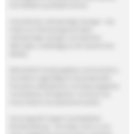
Ihrer Website ausschöpfen können.
Internationale, mehrsprachige Lösungen – Das
Hotels.com-Partnerprogramm bietet
mehrsprachige Lösungen und zahlreiche
Währungen, unabhängig von der Sprache Ihrer
Website.
Wöchentliche Sonderangebote und Promotions –
Sie erfahren regelmäßig von bevorstehenden
Promotions, Blitzaktionen und Saisonangeboten
mit attraktiven Schnäppchen. So können Sie
immer aktuell und ansprechend werben.
Hervorragender Support und detaillierte
Berichterstattung – Sie werden nicht nur von