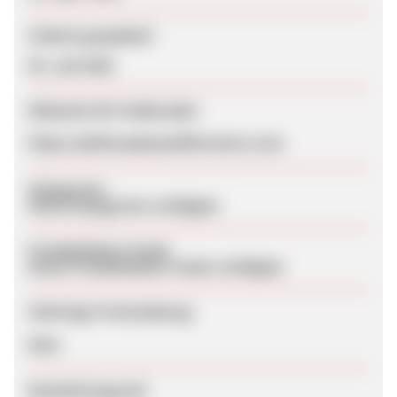
Zuletzt geupdatet
05. Juli 2026
Webseite für Endkunden
https://philosophyandliterature.com
Kategorien
Keine Kategorien verfügbar
Produktdaten-Feeds
Keine Produktdaten-Feeds verfügbar
Sofortige Freischaltung
Nein
Bearbeitungszeit