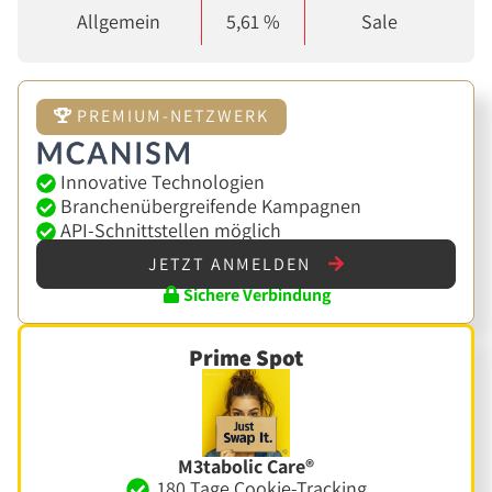
Allgemein
5,61 %
Sale
PREMIUM-NETZWERK
Innovative Technologien
Branchenübergreifende Kampagnen
API-Schnittstellen möglich
JETZT ANMELDEN
Sichere Verbindung
Prime Spot
M3tabolic Care®
180 Tage Cookie-Tracking