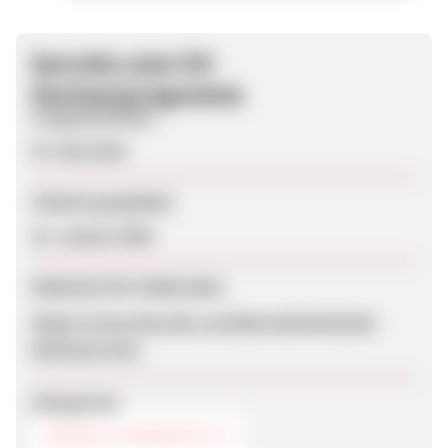
barcelo.com CH-
Partnerprogramm
Programmstart
07. Mai 2013
Zuletzt geupdatet
31. Januar 2020
Webseite für Endkunden
https://www.barcelo.com/BarceloHotels/de-
DE/home.htm
Kategorien
REISE & TOURISTIK