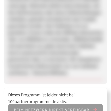
untersagt. Weiterhin dürfen keine Domains, die
den Markennamen oder deren Fehlschreibungen
enthalten, gekauft und damit für das Produkt
geworben werden. Den Publishern ist nur
gestattet, Promo-Codes des Affiliate-Netzwerkes
oder von AffiliRed zu verwenden. AffiliRed behält
sich das Recht vor, jeden durch den Publisher
durch unautorisierte Gutscheincodes
generierten Sale, zu stornieren. Wir akzeptieren
incentivierten Datenverkehr nur von Cashback-
und Bonus- / Reward-Affiliates.
Dieses Programm ist leider nicht bei
100partnerprogramme.de aktiv.
BEIM NETZWERK DIREKT VERFÜGBAR