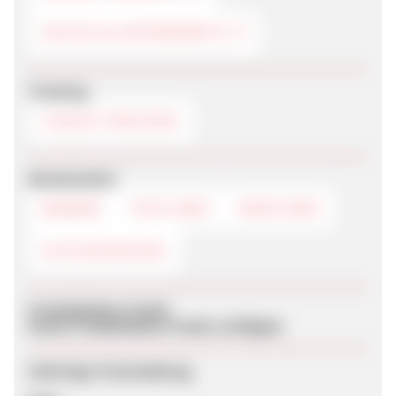
HOTELS & UNTERKÜNFTE
Tracking
COOKIE-TRACKING
Werbemittel
BANNER
TEXTLINKS
DEEPLINKS
GUTSCHEINCODE
Produktdaten-Feeds
Keine Produktdaten-Feeds verfügbar
Sofortige Freischaltung