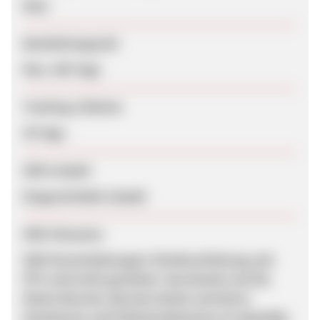
Nein
Bearbeitungszeit
Max. 365 Tage
Tracking-Lifetime
30 Tage
SEM erlaubt
Eingeschränkt erlaubt
SEM-Hinweise
SEM Einschränkungen: Direktverlinkung und
PPC sind nicht gestattet. Das Buchen auf die
Marke Barcelo, Barcelo Hotels und deren
Variationen und Fehlschreibweisen ist ebenfalls