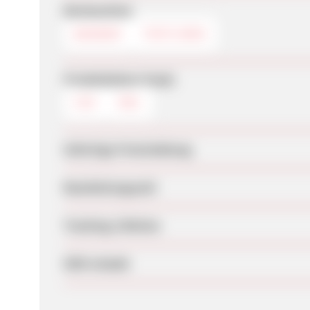
Werbemittel
BANNER
TEXTLINKS
Produktdaten-Feeds
CSV
XML
Sofortige Freischaltung
Bearbeitungszeit
Tracking-Lifetime
SEM erlaubt