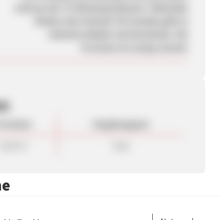
sind aus der TV-Werbung bekannt. Videoclips
fördern den Verkauf. Für Kunden gibt es
teilweise Rabatt und Geschenke. Die
Provision ist wenig reizvoll.
en
rovision
Vergütungsart
15,00 %
Sale
me