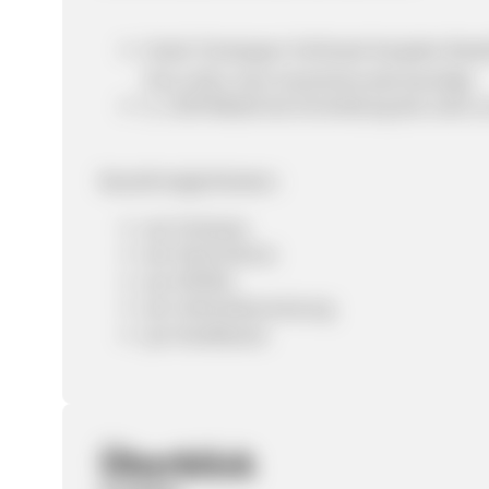
Gratis Türstopper Schlüssel bei jeder Beste
30.11.2012, kein Gutscheincode benötigt
5,- EUR Rabatt bei Anmeldung des Users 
Bezahlmöglichkeiten:
per Vorkasse
per Nachnahme
per PAYPAL
per Sofortüberweisung
per Kreditkarte
Überblick