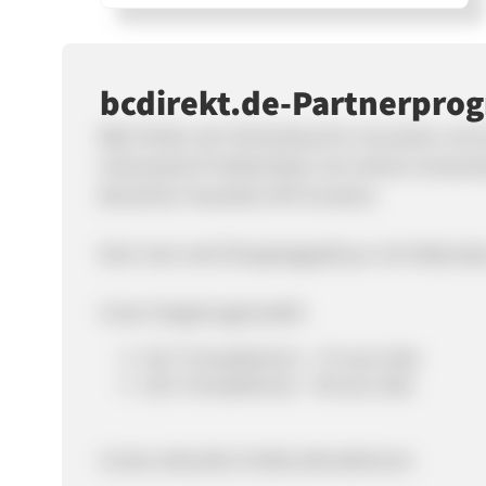
bcdirekt.de-Partnerpr
B&C Direkt, der Onlineshop für innovative und 
interessante Problemlöser mit mehren Anwen
Bereichen Haushalt, KFZ & Garten.
Dem User wird Shoppingspaß pur mit Videocli
Unser Vergütungsmodell:
bis 5 Transaktionen - 5 % pro Sale
ab 6 Transaktionen - 8% pro Sale
Unsere aktuellen Endkundenaktionen: