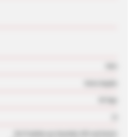
Nein
Keine Angabe
90 Tage
Ja
Die Produkte aus Haushalt, KFZ und Garten