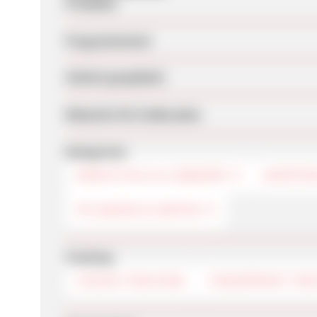
Produkte
Programmstart
Zuletzt geupdatet
Webseite für Endkunden
Kategorien
ERSATZTEILE & ZUBEHÖR
SHOPPI
PFLANZEN & GARTEN
Tracking
COOKIE-TRACKING
FINGERPRINT-TRA