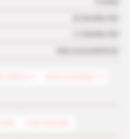
TV Artikel
05. November 2012
17. Dezember 2014
https://www.bcdirekt.de/
NG-PORTALE
KÜCHE & HAUSHALT
CKING
FLASH-TRACKING