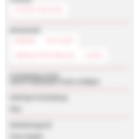
COOKIE-TRACKING
Werbemittel
BANNER
TEXTLINKS
NEWSLETTER-VORLAGE
LOGOS
Produktdaten-Feeds
Keine Produktdaten-Feeds verfügbar
Sofortige Freischaltung
Nein
Bearbeitungszeit
Keine Angabe