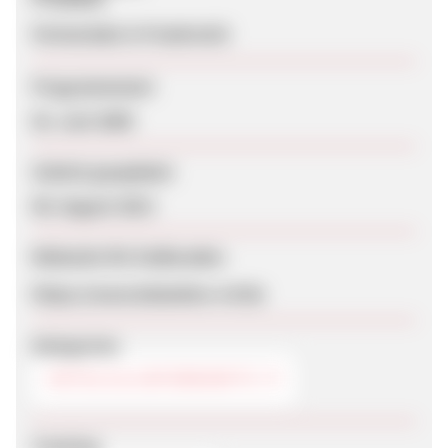
Ferienclubs in Frankreich
Programmstart
02. Juni 2009
Zuletzt geupdatet
08. August 2013
Webseite für Endkunden
https://www.belambra-vvf.de
Kategorien
HOTELS & UNTERKÜNFTE
Tracking