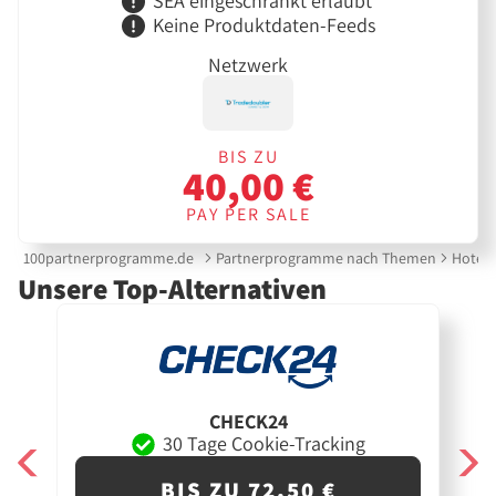
SEA eingeschränkt erlaubt
Keine Produktdaten-Feeds
Netzwerk
BIS ZU
40,00 €
PAY PER SALE
100partnerprogramme.de
Partnerprogramme nach Themen
Hotels
Unsere Top-Alternativen
CHECK24
30 Tage Cookie-Tracking
BIS ZU 72,50 €