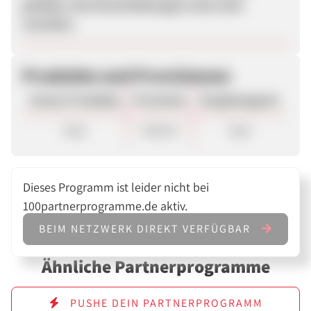
gefallen, die Einschränkungen sind recht
restriktiv.
Produkte und Provisionen
Unsere Produkte
Provision
Vergütungsart
Sale
40,00 €
Sale
Dieses Programm ist leider nicht bei
100partnerprogramme.de aktiv.
BEIM NETZWERK DIREKT VERFÜGBAR
Ähnliche Partnerprogramme
PUSHE DEIN PARTNERPROGRAMM