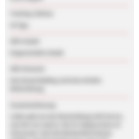
Tracking-Lifetime
30 Tage
SEM erlaubt
Eingeschränkt erlaubt
SEM-Hinweise
Kein Brand-Bidding und keine direkte
Weiterleitung.
Zusammenfassung
Leider geht aus der Beschreibung nicht hervor,
was hier ein Lead ist. Die Fix-Saleprovision ist
interessant. Auch die Werbemittel können