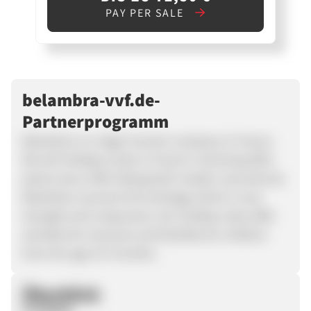
PAY PER SALE
belambra-vvf.de-
Partnerprogramm
Belambra is a major tourism company in France.
We sell holidays clubs in France's most beautiful
places since 1950. Being both modern and eternal,
Belambra is proud of its heritage which is now
strength and uniqueness. Our holiday clubs offer
activities for everyone and facilities for children
from the age of 3 months.
Überblick
Produkte