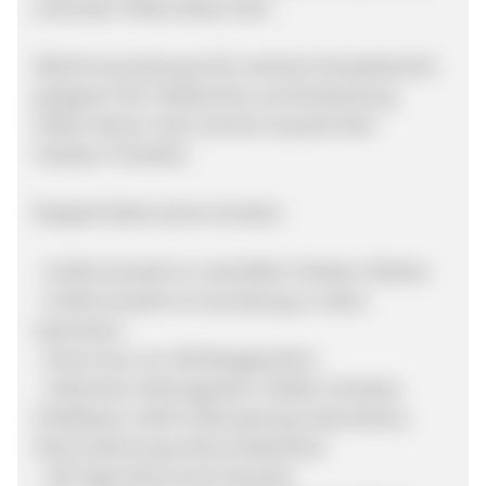
schönsten Plätze dieser Erde.
Welche Ausrüstung ist für welchen Einsatzbereich
geeignet? Die Testberichte und die Beratung
helfen Deinen Usern bei der Auswahl aller
Outdoor-Produkte.
Bergzeit bietet seinen Kunden:
- Große Auswahl an namhaften Outdoor-Marken
- Große Auswahl an Ausrüstung zu vielen
Sportarten
- Know how von 300 Bergsportlern
- Zahlreiche Zahlungsarten: PayPal, Vorkasse,
Kreditkarte, Sofort Überweisung, Nachnahme,
Klarna Rechnung, Klarna Ratenkauf
- 100 Tage Geld zurück Garantie