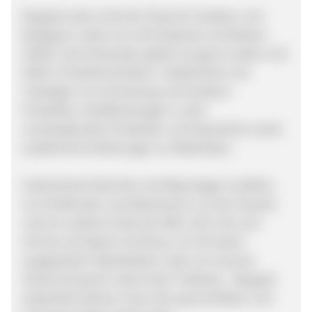
Bergzeit wäre nicht der Shop für Outdoor und
Bergsport, wären sie nicht Experten auf diesem
Gebiet. Das Fachwissen geben sie gerne weiter und
liefern Produktneuheiten, Testberichte und
Testsieger von Ausrüstung und Outdoor-
Produkten, Kaufberatungen zu den
verschiedensten Produkten und Sportarten sowie
ausführliche Erklärungen zu Materialien.
Authentische Berichte und Reportagen erzählen
von Erlebnissen und Abenteuern vor der Haustür
und am anderen Ende der Welt. Ob in Eis und
Schnee auf alpiner Hochtour, im Fels beim
ausgesetzten Alpinklettern oder am warmen
Strand einsamer Inseln beim Trekking – Bergzeit
präsentiert Deinen Usern die spannendsten und