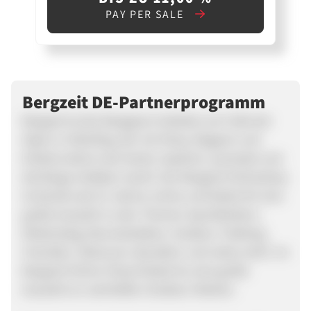
PAY PER SALE
Bergzeit DE-Partnerprogramm
Bergzeit ist der Bergsport-Anbieter am Fuße der
Alpen in Otterfing, der mit Shop, Magazin und
Erlebnis deine User berät, inspiriert, ausrüstet und
die Berge erlebbar macht. Der Bergzeit Onlineshop
ist bereits seit 22 Jahren online und bietet Dir eine
große Auswahl zu den Themen Sportklettern,
Klettersteig, Mountainbiken, Outdoor Trekking,
Freeriden, Skitouren, Bouldern und vieles mehr. Im
Bergzeit Online-Shop findest Du eine große
Auswahl an namhaften Outdoor-Marken.