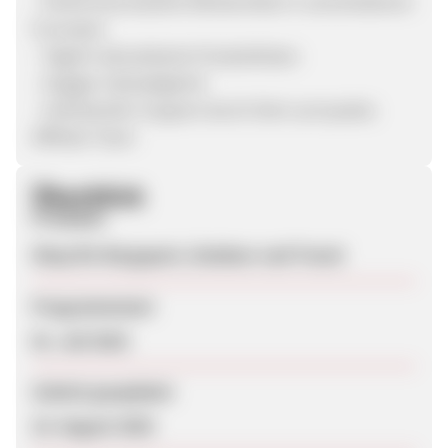
- Performancestarke Werbemittel in verschiedenen
Formaten
- Täglich aktualisierte Produktlisten
- Zügiger Salesabgleich
- Individueller Support durch Dein sunnysales
Affiliate Team
Überblick
Produkte
Shop für Bergsport, Outdoor und Travel
Programmstart
01. Juli 2018
Zuletzt geupdatet
22. August 2025