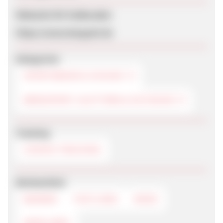
Webseite für Endkunden
https://www.bergzeit.de
Kategorien
SPORTSWEAR & SCHUHE
BERGSPORT, KLETTERN & OUTDOOR
Tracking
COOKIE-TRACKING
Werbemittel
BANNER
TEXTLINKS
MENÜ
DEEPLINKS