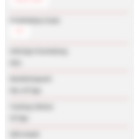
Produktdaten-Feeds
CSV
Sofortige Freischaltung
Nein
Bearbeitungszeit
Max. 60 Tage
Tracking-Lifetime
30 Tage
SEM erlaubt