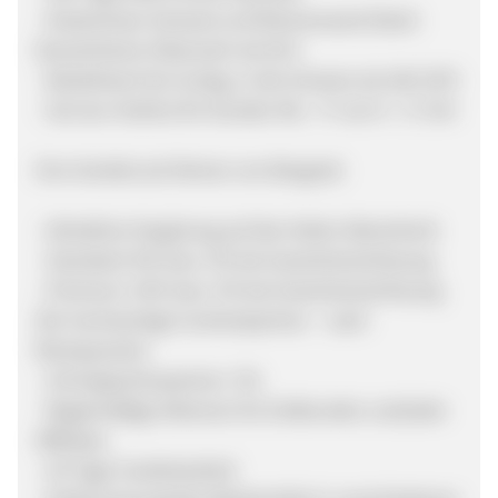
- Kostenloser Versand und Rückversand (Nach
Deutschland, Österreich ab 50 €
- Bestellwert bis 31,5kg, in die Schweiz ab 100 CHF)
- Service-Hotline für Kunden Mo - Fr von 9 - 17 Uhr
Ihre Vorteile als Partner von Bergzeit:
- Attraktive Vergütung auf den Netto-Warenkorb
- Standard: 8% bzw. 3% bei Gutscheineinlösung
- Premium: 10% bzw. 3% bei Gutscheineinlösung
(für hochwertige Contentpartner – nach
Rücksprache)
- Schnäppchenpartner: 3%
- Regelmäßige Aktionen für Endkunden und/oder
Affiliates
- 30 Tage Cookielaufzeit