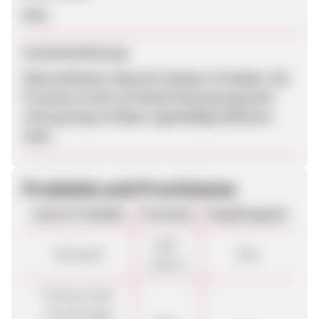
Nein
Zusammenfassung
Übersichtlicher Shop für Outdoor-Produkte. Die
Provision ist für ein Direkt-Partnerprogramm
recht gering.Es finden regelmäßige Aktionen
statt.
Produkte und Provisionen
Unsere Produkte
Provision
Vergütungsart
3,00 -
Standard
Sale
8,00 %
Premium (für
hochwertige