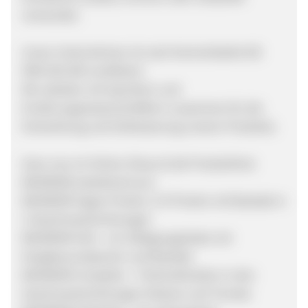
verwendet.
Unser Unternehmen ist nach Kontrollstelle DE-
ÖKO 001 BIO zertifiziert.
Wir arbeiten mit Sportlern und
Ernährungswissenschaftlern zusammen für die
Entwicklung und Verbesserung unserer Produkte.
Ganz neu im Online-Shop ist die Produktlinie
BAOWOW, bestehend aus:
BAOWOW Vegan Protein, 4-K Protein mit Baobab in
2 Geschmacksrichtungen
BAOWOW Slim - ein Sättigungsshake mit
Konjakwurzelpulver und Baobab
BAOWOW Complete - Trinkmahlzeiten in den
Geschmacksrichtungen Erbeere und Tomate