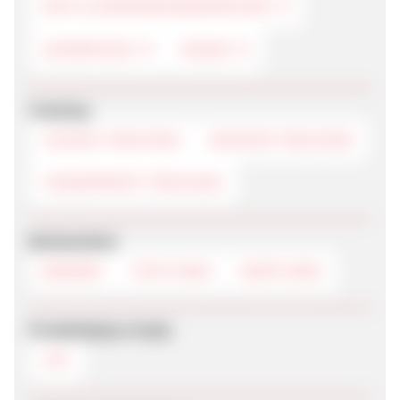
DIÄT & NAHRUNGSERGÄNZUNG
SUPERFOOD
VEGAN
Tracking
COOKIE-TRACKING
SESSION-TRACKING
FINGERPRINT-TRACKING
Werbemittel
BANNER
TEXTLINKS
DEEPLINKS
Produktdaten-Feeds
CSV