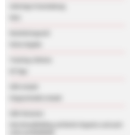
Sofortige Freischaltung
Nein
Bearbeitungszeit
Keine Angabe
Tracking-Lifetime
60 Tage
SEM erlaubt
Eingeschränkt erlaubt
SEM-Hinweise
Kein Brandbidding auf Berlin Organics und auch
nicht auf BAOWOW