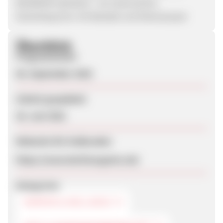
BAOWOW Hydration –ein isotonisches
Getränkepulver mit Baobab und Kokoswasser
Überblick
Programmstart
06. September 2018
Zuletzt geupdatet
28. Juni 2021
Webseite für Endkunden
https://www.berlinorganics.de/
Kategorien
KÖRPER & WELLNESS