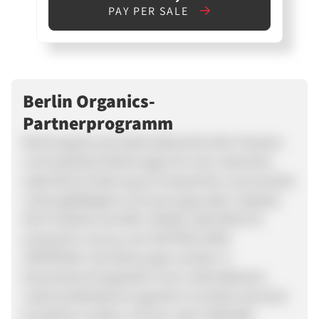
PAY PER SALE
Berlin Organics-
Partnerprogramm
Berlinorganics.de bietet pflanzliche Bio-Proteine
und Superfood Mischungen für eine natürliche
optimierte Ernährung, für körperliche und mentale
Leistungsfähigkeit und einen gesunden Lifestyle.
Alle Produkte sind BIO, VEGAN, NACHHALTIG
produziert und aus rein NATÜRLICHEM
URSPRUNG. Die Mischungen werden in
Deutschland hergestellt und in akkreditierten
Lebensmittellaboren geprüft. Es werden keinerlei
künstliche Zusätze, Aromen oder Süßstoffe