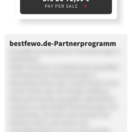
PAY PER SALE
bestfewo.de-Partnerprogramm
Die größte Suchmaschine für Ferienwohnungen in
Deutschland!
Werden Sie Partner von BestFewo.de, der größten
Suchmaschine für Ferienwohnungen in
Deutschland! Ob für einen Urlaub mit dem Hund,
mit der Familie oder mit Freunden, BestFewo
bietet seinen Kunden eine große, übersichtliche
Auswahl von über 48.000 Ferienwohnungen und
Ferienhäusern, die leicht online buchbar sind.
BestFewo zählt zu den Partnern der
Touristinformationen vor Ort, und ist mit dem