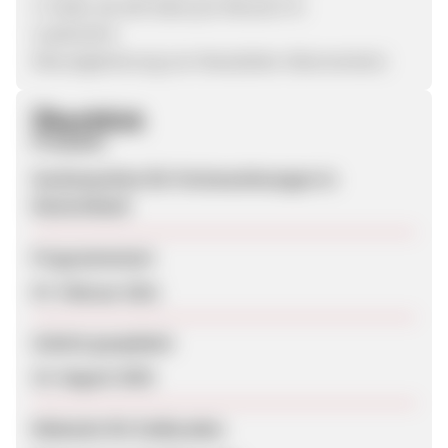
3. Stufe: ab 100 Sales pro Monat 6 %
Lead:0,50 €
(Neuregistrierung von Newsletter-Abonnenten)
Überblick
Produkte
Suchmaschine für Ferienwohnungen in
Deutschland
Programmstart
07. Februar 2011
Zuletzt geupdatet
15. August 2025
Webseite für Endkunden