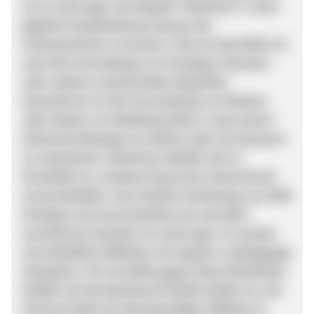
ist es untersagt, den Begriff “BestFewo” sowie
jegliche Kombinationen daraus bei
Suchmaschinen zu buchen. Hiervon betroffen ist
auch die Verwendung von Vertipper-Domains
oder anderen markennahen Begriffen.
Desweiteren ist die Verwendung von Marken
oder Namen von Wettbewerbern, sowie deren
Falschschreibungen im Adtext oder als Keyword
zu unterlassen. BestFewo behält sich im
Einzelfall vor, einzelne Keywords rückwirkend
auszuschließen. Eine direkte Verlinkung von SEM
Anzeigen auf www.bestfewo.de und allen
assoziierten Domains ist untersagt. Es werden
ausschließlich Affiliates mit eigener Landingpage
akzeptiert. Für Verstöße gegen diese Richtlinien
behält sich die BestSearch Media GmbH vor, die
Partnerschaft mit dem jeweiligen Affiliate zu