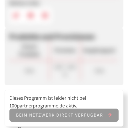
Weitere Links
Produkte und Provisionen
Unsere
Provision
Vergütungsart
Produkte
4,00 - 6,00
Sale
Sale
%
Dieses Programm ist leider nicht bei
100partnerprogramme.de aktiv.
BEIM NETZWERK DIREKT VERFÜGBAR