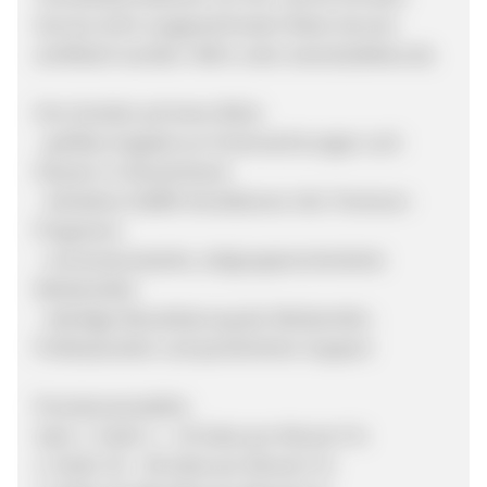
Service-Q für ausgezeichneten Reise-Service
zertifiziert worden. Mehr unter www.bestfewo.de.
Ihre Vorteile auf einen Blick:
- größtes Angebot an Ferienwohnungen und -
häusern in Deutschland
- attraktive Staffel-Konditionen inkl. Premium-
Programm
- conversionsstarke, zielgruppenorientierte
Werbemittel
- ständige Aktualisierung der Werbemitte -
Professioneller und persönlicher Support
Provisionsmodelle:
Sale: 1. Stufe: 1 – 29 Sales pro Monat 4 %
2. Stufe: 30 – 99 Sales pro Monat 5 %