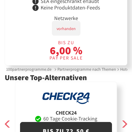
SEA eingeschränkt erlaubt
Keine Produktdaten-Feeds
Netzwerke
vorhanden
BIS ZU
6,00 %
PAY PER SALE
100partnerprogramme.de
Partnerprogramme nach Themen
Hotels
Unsere Top-Alternativen
CHECK24
60 Tage Cookie-Tracking
BIS ZU 72,50 €