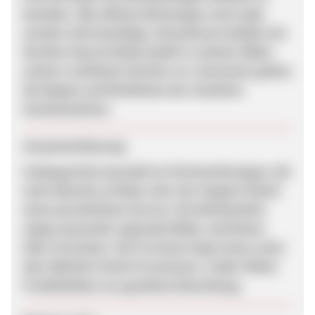
beenden. Alle offenen Buchungen und Leads
werden nicht bestätigt. Desweiteren behält sich
die Best Search Media GmbH in solchen Fällen
weitere rechtliche Schritte vor. Ansonsten gelten
die Regeln und Richtlinien der einzelnen
Suchmaschinen.
Zusammenfassung
Umfangreiche Auswahl an Ferienwohnungen, die
nicht überall zu finden sind. Der Support bietet
einen persönlichen Service. Die Werbemittel
zeigen passende regionale Bilder und bieten
Fake-Formulare. Die Provision liegt etwas unter
dem üblichen Hotel-Provisionen. Leider fehlen
Produktdaten zur gezielten Bewerbung.