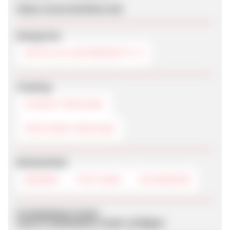
https://www.bestfewo.de/
Kategorien
HOTELS & UNTERKÜNFTE
Tracking
COOKIE-TRACKING
POSTVIEW-TRACKING
Werbemittel
BANNER
TEXTLINKS
SUCHBOXEN
Produktdaten-Feeds
Keine Produktdaten-Feeds verfügbar