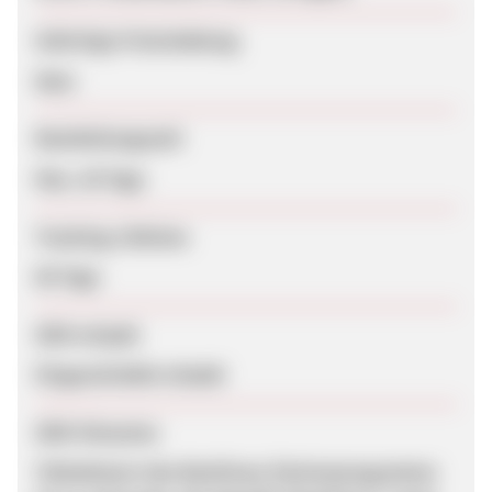
Sofortige Freischaltung
Nein
Bearbeitungszeit
Max. 28 Tage
Tracking-Lifetime
60 Tage
SEM erlaubt
Eingeschränkt erlaubt
SEM-Hinweise
Teilnehmern des BestFewo-Partnerprogramms