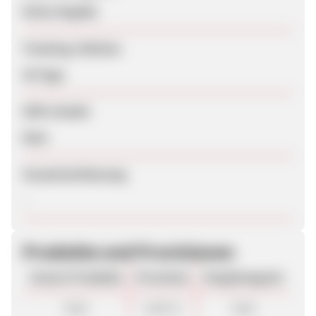
Keine Angabe
Tracking-Lifetime
30 Tage
SEM erlaubt
Nein
Zusammenfassung
.
Produkte und Provisionen
Unsere Produkte
Provision
Vergütungsart
Sale
6,00 %
Sale