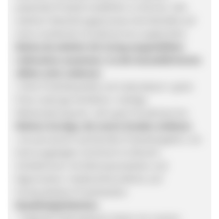
passendes Produkt empfehlen zu können. Alle
weiteren Abwicklungsprozesse sind ebenfalls auf
einen exzellenten Kundenservice ausgerichtet.
Betten.de arbeitet mit streng ausgewählten
Lieferanten zusammen. Zu den Auswahlkriterien
zählen unter anderem:
• hohe Produktqualität und Lebensdauer • gutes
Preis-Leistungs-Verhältnis • niedrige
Reklamationsquote • sehr guter Kundenservice
Weitere Vorzüge, die unsere Kunden schätzen:
• ein permanent wachsendes Produktangebot • ein
breit ausgelegten Sortiment im Bereich
Schlafzimmer mit Exklusivprodukten und
Eigenmarken • bedienerfreundliche und
hochqualitative Produktseiten
Bezahlmöglichkeiten:
Folgende Zahlungsarten bieten wir unseren