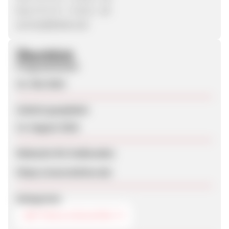
Fax: 0 71 73 - 7 14 51 - 39
service@betten.de
Überblick
Programmstart
31. Mai 2016
Zuletzt geupdatet
13. August 2018
Webseite für Endkunden
https://www.betten.de/
Kategorien
BETTEN & SCHLAFEN