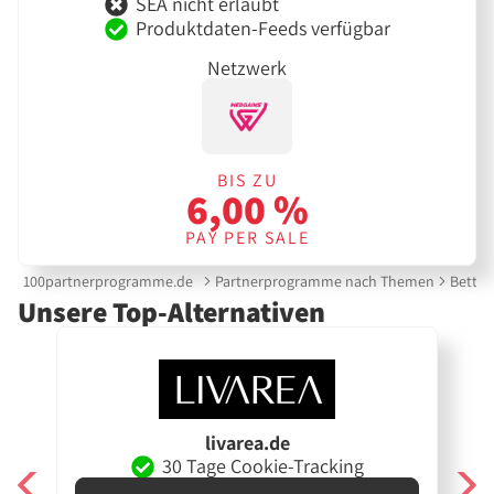
SEA nicht erlaubt
Produktdaten-Feeds verfügbar
Netzwerk
BIS ZU
6,00 %
PAY PER SALE
100partnerprogramme.de
Partnerprogramme nach Themen
Betten
Unsere Top-Alternativen
livarea.de
30 Tage Cookie-Tracking