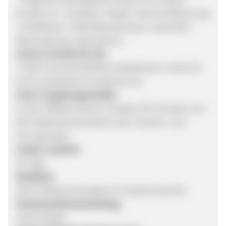
Kunden an: • Vorkasse • Paypal • Kauf auf Rechnung
• Kreditkarte • Sofortüberweisung • Lastschrift •
Ratenzahlung • Nachnahme
Unsere Vorteile für Sie:
• Hoher durchschnittlicher Bestellwert • Hohe CR
durch exzellenten Kundenservice
Unser Vergütungsmodell:
Unsere Affiliate-Partner erhalten 6% Provision auf
den Nettowarenkorbwert exkl. Versand- und
Servicekosten.
Cookie-Laufzeit:
30 Tage
Datafeed:
alle Produkte bereinigt um Produktvarianten
Suchmaschinenmarketing:
nicht erlaubt