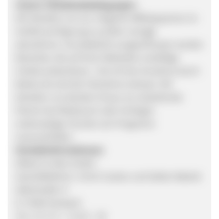
Unsere Teilnahmebedingungen:
Wir behalten uns vor, mögliche Affiliatepartner im
Vorfeld auf Eignung zu prüfen und ggf.
abzulehnen. Grundsätzlich ausgeschlossen werden
Bewerber, die auf ihren Webseiten anstößige
Inhalte präsentieren. Erst mit der Annahme durch
Betten.de wird die Teilnahme wirksam. Wir
behalten uns darüber hinaus vor, bestehende
Partner bei Missbrauch oder Vorliegen
anderweitiger Gründe vom Programm
auszuschließen.
Kontaktinformationen:
Möbel im Netz GmbH:
Geschäftsführer: Ulrich Carsten und Stefan Wabnik
Adlerstraße 17
D-73540 Heubach
Tel.: 0 71 73 - 7 14 51 - 30