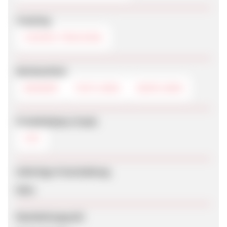
Tracking
COOKIE-TRACKING
Werbemittel
BANNER
TEXTLINKS
DEEPLINKS
Produktdaten-Feeds
CSV
Sofortige Freischaltung
Nein
Bearbeitungszeit