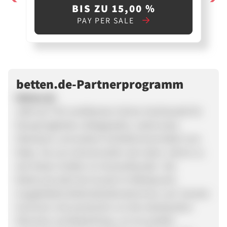
BIS ZU 15,00 %
PAY PER SALE
betten.de-Partnerprogramm
Betten.de
zählt als TÜV-zertifizierter Online-Fachhandel für
Boxspringbetten, Bettgestelle, Lattenroste,
Matratzen und weitere Schlafzimmermöbel vom
Baby- bis zum Seniorenalter seit vielen Jahren zu
den festen Größen im Versandhandel. Bei
Betten.de steht der Kunde im Mittelpunkt:
Ausgebildete Bettenfachberaterinnen und -berater
kümmern sich persönlich um die individuellen
Wünsche und Bedürfnisse, um ein perfekt