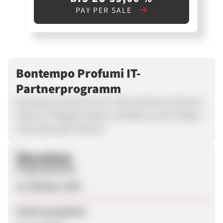
PAY PER SALE
Bontempo Profumi IT-
Partnerprogramm
Bontempo Profumi ist Ihr Online-Beauty-Shop für
Parfums, Pflegeprodukte und Make-up der besten
internationalen Marken.
Überblick
Programmstart
23. Oktober 2025
Zuletzt geupdatet