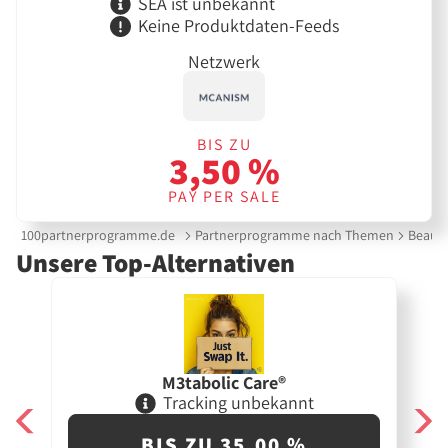
SEA ist unbekannt
Keine Produktdaten-Feeds
Netzwerk
BIS ZU
3,50 %
PAY PER SALE
100partnerprogramme.de
Partnerprogramme nach Themen
Beauty
Unsere Top-Alternativen
M3tabolic Care®
Tracking unbekannt
BIS ZU 35,00 %