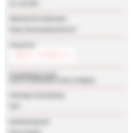
30. Juli 2026
Webseite für Endkunden
https://bontempoprofumi.it/
Kategorien
BEAUTY / KOSMETIK
Produktdaten-Feeds
Keine Produktdaten-Feeds verfügbar
Sofortige Freischaltung
Nein
Bearbeitungszeit
Keine Angabe