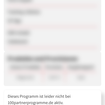
Tracking-Lifetime
30 Tage
SEM erlaubt
Unbekannt
Produkte und Provisionen
Unsere Produkte
Provision
Vergütungsart
Allgemein
3,50 %
Sale
Dieses Programm ist leider nicht bei
100partnerprogramme.de aktiv.