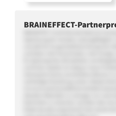
BRAINEFFECT-Partnerp
BRAINEFFECT ist die führende Marke für hochw
Optimierung der mentalen Leistungsfähigkeit. Un
und steht für ein ganzheitliches Konzept der S
und bieten mehr Konzentration, mehr Energie,
für Spitzensportler, Büroathleten und Alltags
und Ärzten arbeiten wir stetig an neuen Produ
interessante Stories und attraktive Aktionen z
nachhaltige Entwicklung unserer Lifestyle-Bra
Uns ist ein partnerschaftliches Verhältnis beso
aktuellen Materialien zu versorgen, tun unser 
Nachrichten zu antworten und leben über eine
findest das alles ansprechend? Dann bewirb d