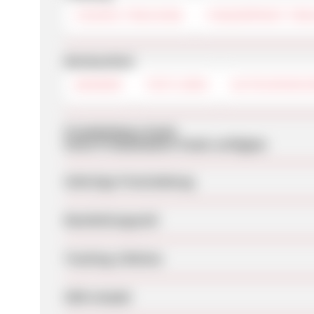
COOKIE-TRACKING
FINGERPRINT-TRA
Werbemittel
BANNER
TEXTLINKS
GUTSCHEINC
Produktdaten-Feeds
Keine Produktdaten-Feeds verfügbar
Sofortige Freischaltung
Bearbeitungszeit
Tracking-Lifetime
SEM erlaubt