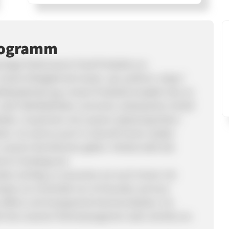
rogramm
ertige Performance Food Produkte zur
sere Erfolgsformel lautet „eat. perform. sleep.“
elbstoptimierung. Unsere Produkte knüpfen hier an
 mehr Wohlbefinden und einen verbesserten Schlaf
helden. Zusammen mit unseren Spitzensportlern
kten. So wird es auch in Zukunft immer wieder
u unseren Kernthemen geben. Hierbei steht die
nd im Vordergrund.
nders wichtig, so versuchen wir euch immer mit
bestes um innerhalb von 24 Stunden auf eure
 offene und transparente Kommunikation. Du
ich bei unserem Partnerprogramm oder schreib uns