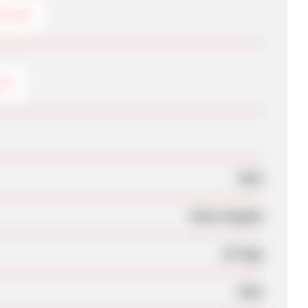
CKING
ODE
Nein
Keine Angabe
30 Tage
Nein