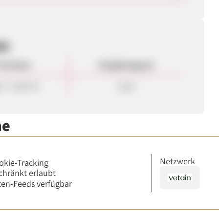
en
rovision
Vergütungsart
0 - 30,00 %
Sale
me
Netzwerk
okie-Tracking
chränkt erlaubt
en-Feeds verfügbar