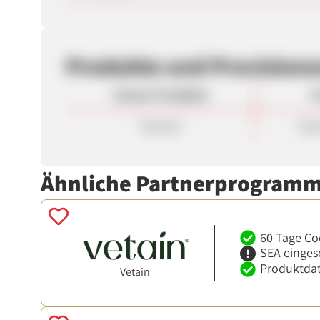
Produkte und Provision
Unsere Produkte
P
Verkauf
10,0
Ähnliche Partnerprogram
60 Tage Co
SEA einges
Produktdat
Vetain