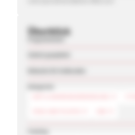
unter paul.altmann@brain-effect.com
Überblick
Programmstart
Zuletzt geupdatet
Webseite für Endkunden
Kategorien
DIÄT & NAHRUNGSERGÄNZUNG
FIT
YOGA UND PILATES
CBD
Tracking