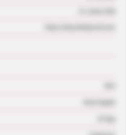
10. Januar 2026
https://shop.bulletproof.com/
Nein
Keine Angabe
30 Tage