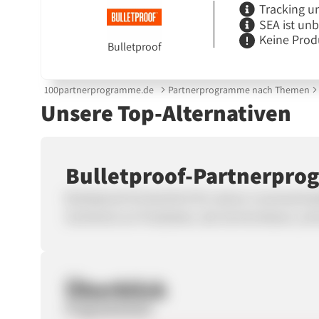
Tracking u
SEA ist un
Keine Prod
Bulletproof
100partnerprogramme.de
Partnerprogramme nach Themen
Unsere Top-Alternativen
Bulletproof-Partnerpr
Bulletproof ist berühmt für seinen unverwechs
Sortiment an Produkten, die Sie formbarer, schn
Überblick
Programmstart