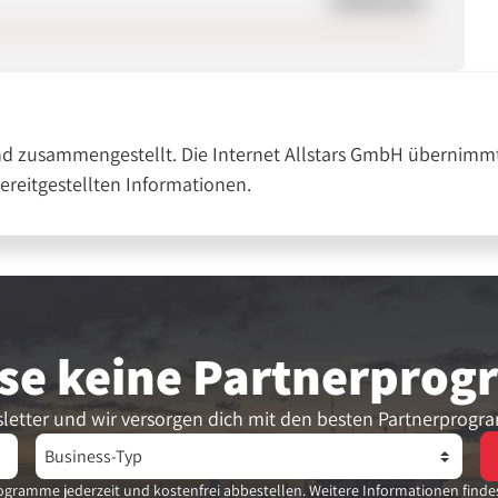
Unbekannt
nd zusammengestellt. Die Internet Allstars GmbH übernimmt
bereitgestellten Informationen.
se keine Partner­pro
letter und wir versorgen dich mit den besten Partnerprogr
gramme jederzeit und kostenfrei abbestellen. Weitere Informationen finde