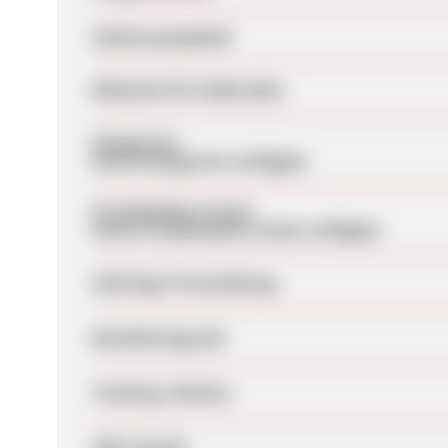
Zuletzt geupdatet
Webseite für Endkunden
Kategorien
Keine Kategorien verfügbar
Produktdaten-Feeds
Keine Produktdaten-Feeds verfügbar
Sofortige Freischaltung
Bearbeitungszeit
Tracking-Lifetime
SEM erlaubt