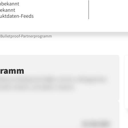
nbekannt
bekannt
uktdaten-Feeds
Bulletproof-Partnerprogramm
ogramm
elbaren Bulletproof-Kaffee und ein umfangreiches
eller, frischer und stärker machen.
30. Mai 2024