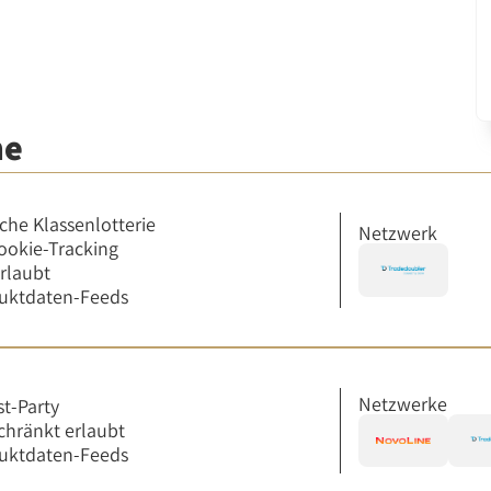
me
iche Klassenlotterie
Netzwerk
ookie-Tracking
erlaubt
uktdaten-Feeds
Netzwerke
st-Party
chränkt erlaubt
uktdaten-Feeds