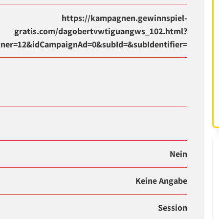
https://kampagnen.gewinnspiel-
gratis.com/dagobertvwtiguangws_102.html?
tner=12&idCampaignAd=0&subId=&subIdentifier=
Nein
Keine Angabe
Session