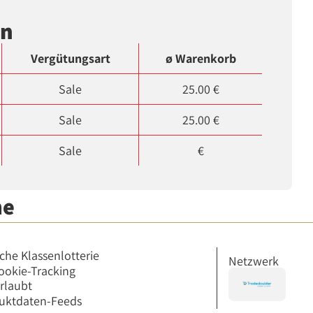
en
Vergütungsart
ø Warenkorb
Sale
25.00 €
Sale
25.00 €
Sale
€
me
iche Klassenlotterie
Netzwerk
ookie-Tracking
erlaubt
uktdaten-Feeds