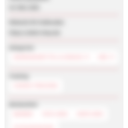
20. März 2020
Webseite für Endkunden
https://cebiol-shop.de/
Kategorien
NAHRUNGSMITTEL & GENUSS
CBD
Tracking
COOKIE-TRACKING
Werbemittel
BANNER
TEXTLINKS
DEEPLINKS
GUTSCHEINCODE