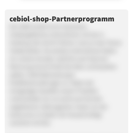
cebiol-shop-Partnerprogramm
Die CeBiol GmbH ist ein deutsches,
inhabergeführtes Unternehmen mit Sitz in
Hamburg. Wir sind ihr Partner rund um das Thema
Hanfprodukte. Als seriöses Unternehmen bieten
wir unseren Kunden natürlich auch Kauf auf
Rechnung (Zuerst Erhalt der Ware und bezahlen
später), Sofortüberweisung &
Kreditkartenzahlungen an. Neben der
einzigartigen Qualität unserer Produkte
unterscheiden wir uns somit auch bei den
angebotenen Zahlungsarten massiv von der
Konkurrenz im Markt. Der Versand erfolgt
versichert mit DHL.