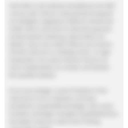
Hanf zählt zu den ältesten Nutzpflanzen der Welt
und war über mehrere Jahrtausende hinweg die
am häufigsten angebaute Feldfrucht. Bereits seit
10.000 Jahren wird Hanf von Menschen genutzt,
als Baumaterial, Kleidung, Lebensmittel und
Medizin. Kaum eine andere Pflanze auf unserem
Planeten lässt sich so vielseitig nutzen. In enger
Kooperation mit unseren Partnern können wir
Ihnen Hanfprodukte von reinster und höchster
Bio-Qualität anbieten.
Es ist unser Anliegen, unsere Produkte in Ihrer
naturreinen Form zu belassen und keine
künstlichen Zusatzstoffe beizufügen. Alle unsere
Produkte unterliegen strengsten Qualitätskriterien,
die stetig in externen Labors einer Prüfung