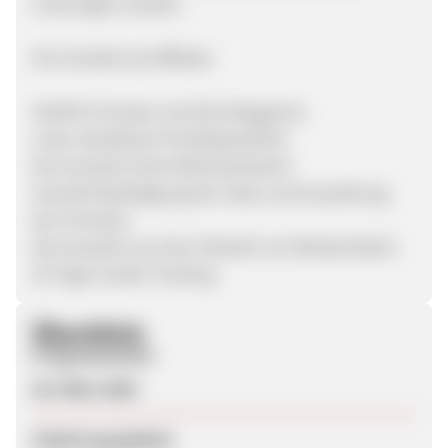
unterzogen werden.
Ihre Vorteile als Affiliate:
30,00% Provision auf alle Kategorien
unser attraktives Produktportfolio
der konstant hohe Warenkorbwert
schnelle Bestätigung der Sales und Auszahlung
der Provision
die Auswahl aus einer Vielzahl von Werbemitteln
30 Tage Cookie-Tracking
Überblick
Programmstart
20. März 2020
Zuletzt geupdatet