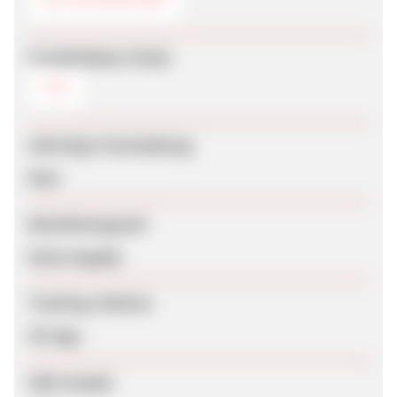
Produktdaten-Feeds
CSV
Sofortige Freischaltung
Nein
Bearbeitungszeit
Keine Angabe
Tracking-Lifetime
30 Tage
SEM erlaubt