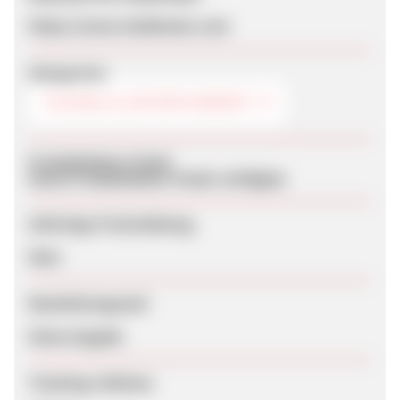
https://www.chatbooks.com
Kategorien
TECHNIK & ENTERTAINMENT
Produktdaten-Feeds
Keine Produktdaten-Feeds verfügbar
Sofortige Freischaltung
Nein
Bearbeitungszeit
Keine Angabe
Tracking-Lifetime