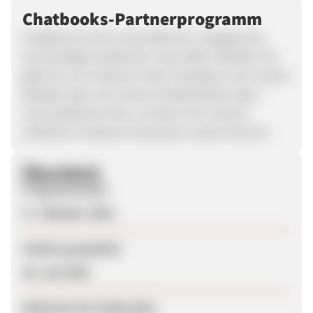
Chatbooks-Partnerprogramm
Chatbooks ist Ihre erste Wahl für unbegrenzte,
hochwertige Fotobücher nach Maß. Erstellen Sie
jede Art von Fotobuch oder Fotoalbum auf unserer
Website oder mit unserer kinderleichten App –
zwei praktische Orte, an denen Sie unseren
einfachen Fotobuch-Generator nutzen können.
Überblick
Programmstart
17. Oktober 2025
Zuletzt geupdatet
30. Juli 2026
Webseite für Endkunden