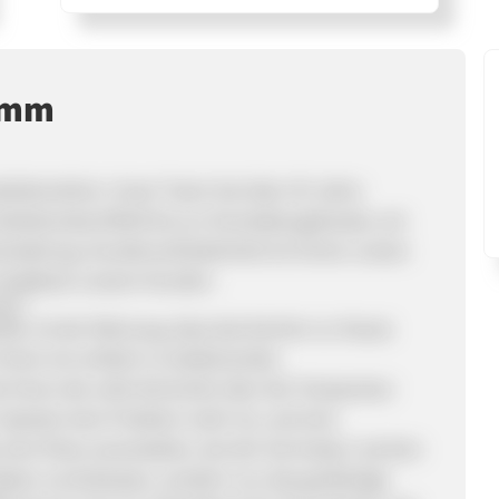
ramm
oduktionslinie. Unser Team hat über 20 Jahre
nduktionskochfeld bis zur Dunstabzugshaube, wir
erstellung. Kundenzufriedenheit ist immer unsere
e Feedback unserer Kunden.
en?
äte, ist der Meinung, dass das Kochen zu Hause
Ihnen ein einfach zu bedienendes
 Ihnen die volle Kontrolle über die Temperatur
 Speisen kein Problem mehr ist, und eine
 eine Party veranstalten, bei der Sie braten, kochen
ästen zurücklassen, sondern nur das großartige