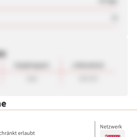
30 Tage
Ja
en
Vergütungsart
ø Warenkorb
Sale
154.70 €
me
Netzwerk
chränkt erlaubt