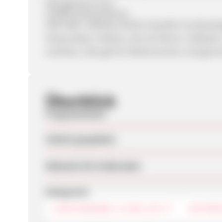
Management Tool
CIARRA SEM-Richtlinie
SEM offen: Affiliates dürfen bezahlte Suchka
Shops bieten, Marken, die wir führen, mitbieten
verlinken. Dies gilt für Markennamen und gener
Überblick
Programmstart
Zuletzt geupdatet
Webseite für Endkunden
Kategorien
GARTENMÖBEL & GRILLEN
UNTERH