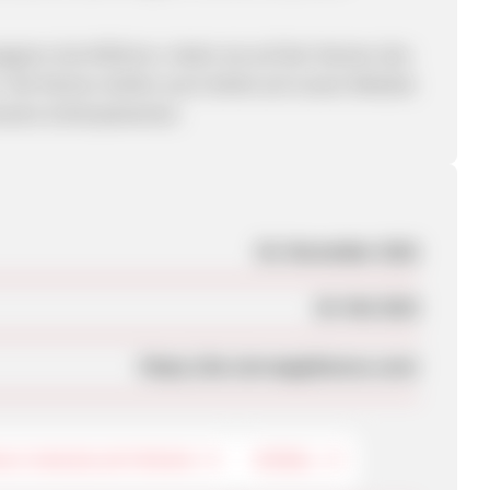
mpagnen durchführen, indem sie auf den Namen des
. Die Partner dürfen auch direkt auf unsere Website
ische Schlüsselwörter.
03. November 2022
20. Mai 2023
https://de.ciarraappliances.com/
ALTUNGSELEKTRONIK
MÖBEL