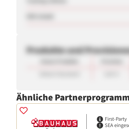
Tracking-Lifetime
SEM erlaubt
Produkte und Provision
Unsere Produkte
Provision
Default (Standard)
6,00 %
Ähnliche Partnerprogram
First-Party
SEA einges