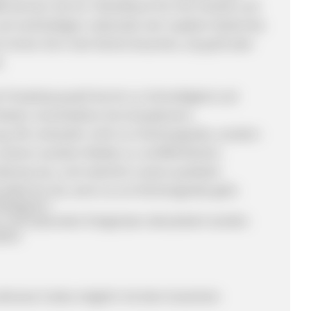
 können Sie ein Teilzeitkoch für Ihre Familie und
d nachhaltigen Lebensstil, der in jedem Detail des
h immer Sie in der Küche brauchen, ob groß oder
.
er Produktauswahl bis hin zu Schnelligkeit und
d bieten verschiedene Serviceoptionen,
ng. Wir verkaufen nicht nur Küchengeräte, sondern
unseren sozialen Medien zu veröffentlichen.
enservice, und natürlich unsere qualitativ
e Wahl für Sie, wenn es um Küchengeräte geht.
 Webgains?
s und saisonalen Ereignissen aktualisiert werden
siert
exklusive Codes möglich mit dem Gutschein