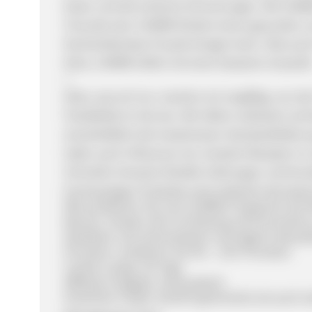
Essen und die schönen Erinnerungen. Mit CIARRA
Freunde sein; CIARRA fördert einen gesunden un
Kocherlebnisses Freude bringen kann. Was auc
klein, CIARRA liefert mit einer besseren Auswahl
>
Alles, was wir tun, machen wir sorgfälig, von d
Flexibilität im Service. Wir liefern weltweit un
einschließlich der kostenlosen Standardlieferu
laden auch Influencer ein, kreative Rezepte in 
Schneller Versand, flexible Zahlungen und Kund
hochwertigen Produkte sind vielleicht die best
Wie profitieren Sie vom CIARRA-Programm bei
Banner: Kreativ, die im Einklang mit Promotion
Datafeed: voll automatisiert und täglich aktuali
Provision: verdienen Sie 6% - 12% Provision
Cookie-Länge: 30 Tage
Affiliate-Freigabe: automatisch
Gutschein Codes: sowohl generische als auch 