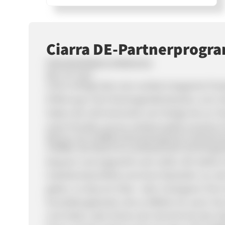
Ciarra DE-Partnerprog
PROGRAMMBESCHREIBUNG
Wer wir sind
Ciarra verfügt über eine vertikal integrierte Pr
Erfahrung in der Küchengeräteindustrie, vom I
haben die volle Kontrolle vom Design bis zur H
erste Priorität und wir schätzen jedes einzeln
Warum am CIARRA-Partnerprogramm teilnehm
CIARRA, die Marke für professionelle Küchenger
bequem und angenehm sein sollte. Wir stellen 
Induktionskochfeld und einen Backofen vor, die
geben, so dass ein Über- oder Untergaren Ihrer
Dunstabzugshaube, die so effektiv ist, wenn Sie
und rösten, aber keinen der Gerüche bei den G