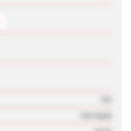
G
Nein
Keine Angabe