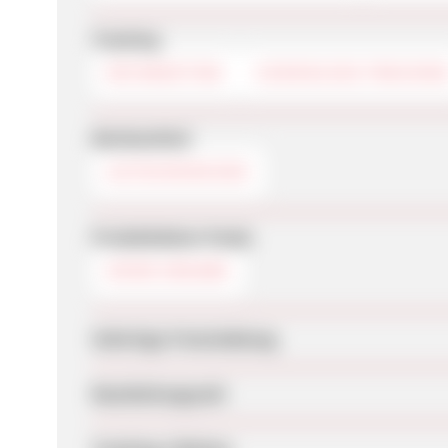
Tracking
RETARGETING
COOKIELESS-TRACKIN
Werbemittel
GUTSCHEINCODE
Produktdaten-Feeds
KEINE ANGABE
Sofortige Freischaltung
Bearbeitungszeit