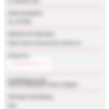
23. Oktober 2025
Zuletzt geupdatet
30. Juli 2026
Webseite für Endkunden
https://www.costsavertour.com/en-us
Kategorien
REISEPORTALE
Produktdaten-Feeds
Keine Produktdaten-Feeds verfügbar
Sofortige Freischaltung
Nein