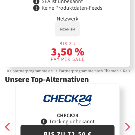
SEA ist unbekannt
Keine Produktdaten-Feeds
Netzwerk
BIS ZU
3,50 %
PAY PER SALE
100partnerprogramme.de
Partnerprogramme nach Themen
Reisep
Unsere Top-Alternativen
CHECK24
Tracking unbekannt
BIS ZU 72,50 €