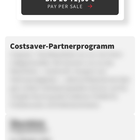
PAY PER SALE
Costsaver-Partnerprogramm
Costsaver = Das Wesentliche von uns. Von Ihnen
maßgeschneidert. Wir kümmern uns um das
Wesentliche – Unterkunft, Transport und
Sehenswürdigkeiten –, während Reisende den Rest
ganz einfach individuell gestalten können und Sie
mit jeder Buchung Geld verdienen! Perfekt für
Preisbewusste und Erlebnisorientierte.
Überblick
Programmstart