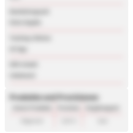
Bearbeitungszeit
Keine Angabe
Tracking-Lifetime
30 Tage
SEM erlaubt
Unbekannt
Produkte und Provisionen
Unsere Produkte
Provision
Vergütungsart
Allgemein
3,50 %
Sale