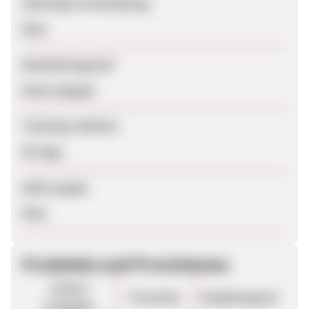
Sofortige Freischaltung
Nein
Bearbeitungszeit
Keine Angabe
Tracking-Lifetime
60 Tage
SEM erlaubt
Nein
Produkte und Provisionen
Unsere
Provision
Vergütungsart
Produkte