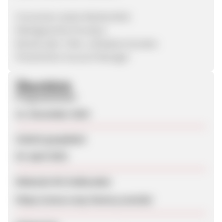
Conversion starke Werbemittel
Marktgerechte Provision
Bereits über 3 Mio. zufriedene Kunden
Persönlicher Account Manager
Überblick
Programmstart
21. November 2019
Zuletzt geupdatet
03. April 2023
Webseite für Endkunden
https://www.crazy-factory.com/de/