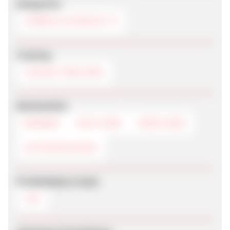
Kategorien
UHREN & SCHMUCK
Tracking
COOKIE-TRACKING
Werbemittel
BANNER
TEXTLINKS
DEEPLINKS
GUTSCHEINCODE
Produktdaten-Feeds
CSV