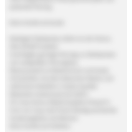
passendes Piercing.
Deine Vorteile als Kunde:
Niedrigste Fabrikpreise, direkt von der Factory
Über 80.000 Produkte
Unschlagbar günstige Piercings zu Fabrikpreisen
vom weltgrößten Piercingshop
Riesenauswahl an Modeschmuck und Handy-
Schutzhüllen mit allen bekannten Marken und
zahlreichen Modellen in bester Qualität
Weltweiter Gratisversand ab 29,00 €
5% Crazy Factory-Rabatt bei jedem Einkauf in
Form von Crazy Cash Points Ständig wechselnde
Sonder­angebote und Aktionen
Deine Vorteile als Publisher: