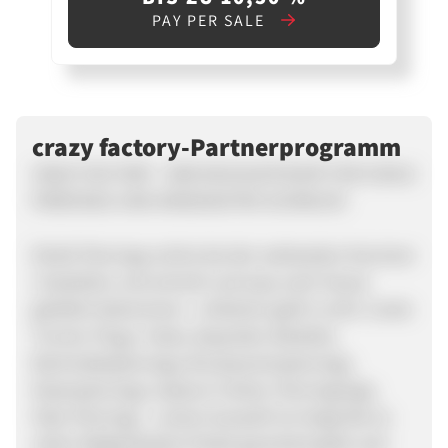
PAY PER SALE
crazy factory-Partnerprogramm
CRAZY FACTORY - DER DISCOUNTSHOP FÜR COOLE
PIERCINGS UND ANGESAGTEN SCHMUCK!
Direkt Piercings online bei der weltweiten Nummer
1 bestellen und schnell und easy nach Hause
geliefert bekommen - einfacher geht‘s nicht. Coole
Tunnel, Plugs, Tubes, Expander, Barbells,
Bachnabelpiercings, Brustwarzenpiercings,
Nasenpiercings, Septum Clicker, Piercingringe,
Fake-Piercings - unsere Auswahl ist riesig! Bei so
vielen Möglichkeiten findet garantiert jeder sein