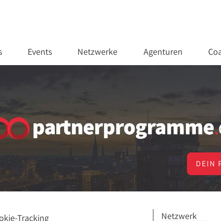
s
Events
Netzwerke
Agenturen
Coa
DEIN 
Netzwerk
okie-Tracking