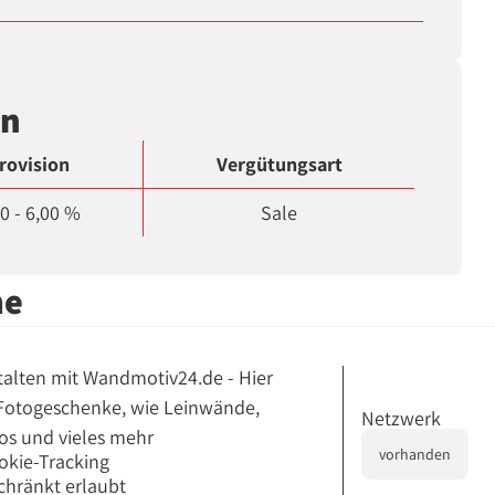
en
rovision
Vergütungsart
0 - 6,00 %
Sale
me
stalten mit Wandmotiv24.de - Hier
 Fotogeschenke, wie Leinwände,
Netzwerk
tos und vieles mehr
vorhanden
okie-Tracking
chränkt erlaubt