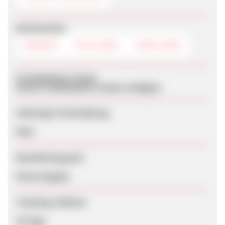
Werbemittel
BANNER
TEXTLINKS
DEEPLINKS
Produktdaten-Feeds
Keine Produktdaten-Feeds verfügbar
Sofortige Freischaltung
Nein
Bearbeitungszeit
Keine Angabe
Tracking-Lifetime
30 Tage