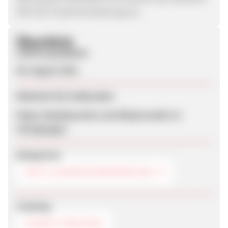
40% der Zusammensetzung aus.
Überblick
Zuletzt geupdatet
06. August 2021
Webseite für Endkunden
https://deal4yousite.com/49/purosalin-m-
chicago/gps/
Kategorien
DIÄT & NAHRUNGSERGÄNZUNG
Tracking
COOKIE-TRACKING