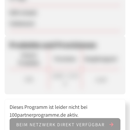
SEM erlaubt
Unbekannt
Produkte und Provisionen
Unsere
Provision
Vergütungsart
Produkte
15,00 - 17,47
CPA
Lead
€
Dieses Programm ist leider nicht bei
100partnerprogramme.de aktiv.
BEIM NETZWERK DIREKT VERFÜGBAR