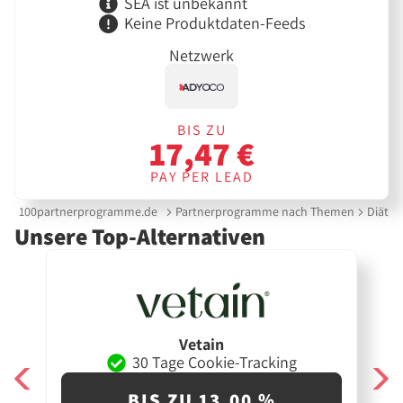
SEA ist unbekannt
Keine Produktdaten-Feeds
Netzwerk
BIS ZU
17,47 €
PAY PER LEAD
100partnerprogramme.de
Partnerprogramme nach Themen
Diät &
Unsere Top-Alternativen
Vetain
30 Tage Cookie-Tracking
BIS ZU 13,00 %