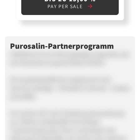
PAY PER SALE
Purosalin-Partnerprogramm
PUROSALIN ist ein Nahrungsergänzungsmittel, das
die Fettverbrennung des Körpers fördert.
Die Hauptwirkstoffe des Supplements sind: -
Garcinia cambogia - Schisandra chinensis - Undaria
pinnatifida
Sie machen 60 % der Produktzusammensetzung
aus. Weitere Inhaltsstoffe wie Himbeer-
Trockenextrakt oder Chrom unterstützen die
Wirkung der Wirkstoffe und machen die restlichen