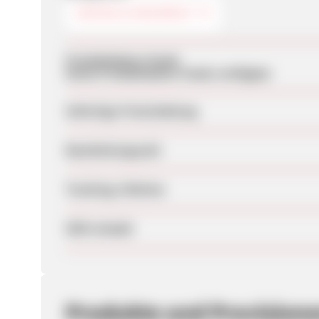
KÜCHE & HAUSHALT
Produktdaten-Feeds
Keine Produktdaten-Feeds verfügbar
Sofortige Freischaltung
Bearbeitungszeit
Tracking-Lifetime
SEM erlaubt
Produkte und Provision