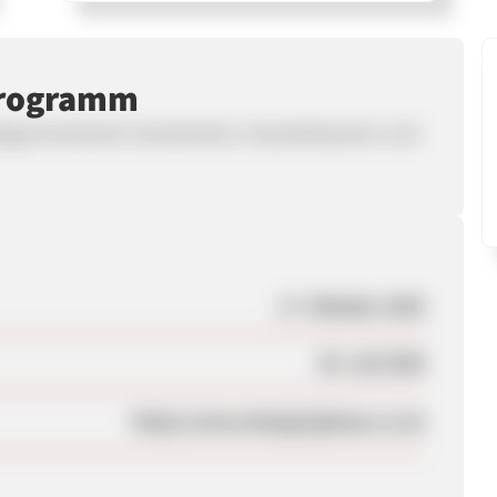
programm
esignorientierten Geschenken, Haushaltswaren und
17. Oktober 2025
30. Juli 2026
https://www.design2please.co.uk