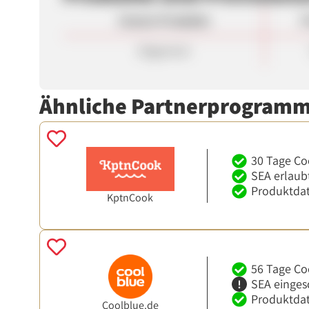
Unsere Produkte
P
Allgemein
Ähnliche Partnerprogram
30 Tage Co
SEA erlaub
Produktdat
KptnCook
56 Tage Co
SEA einges
Produktdat
Coolblue.de