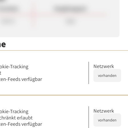
rovision
Vergütungsart
7,00 %
Sale
me
Netzwerk
okie-Tracking
t
vorhanden
en-Feeds verfügbar
Netzwerk
okie-Tracking
chränkt erlaubt
vorhanden
en-Feeds verfügbar