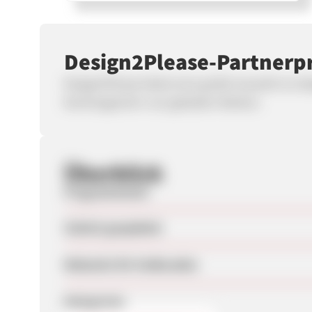
Design2Please-Partner
Design2Please bietet eine große Auswahl an d
Küchengeschirr von globalen Marken.
Überblick
Programmstart
Zuletzt geupdatet
Webseite für Endkunden
Kategorien