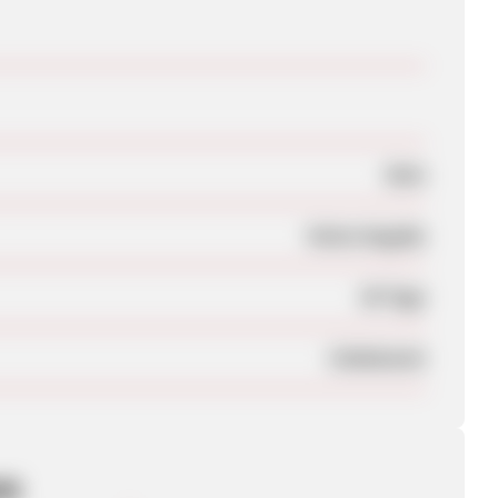
Nein
Keine Angabe
30 Tage
Unbekannt
en