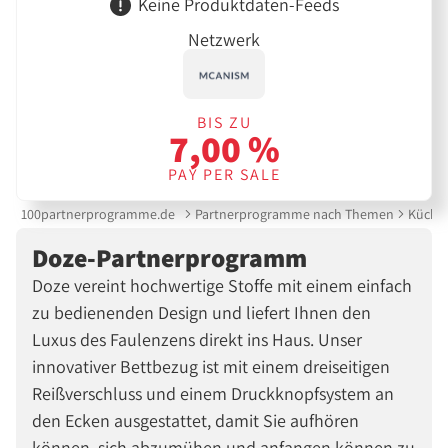
Keine Produktdaten-Feeds
Netzwerk
BIS ZU
7,00 %
PAY PER SALE
100partnerprogramme.de
Partnerprogramme nach Themen
Küche 
Doze-Partnerprogramm
Doze vereint hochwertige Stoffe mit einem einfach
zu bedienenden Design und liefert Ihnen den
Luxus des Faulenzens direkt ins Haus. Unser
innovativer Bettbezug ist mit einem dreiseitigen
Reißverschluss und einem Druckknopfsystem an
den Ecken ausgestattet, damit Sie aufhören
können, sich abzumühen und anfangen können zu