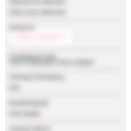
Webseite für Endkunden
https://www.edelind.de/
Kategorien
UHREN & SCHMUCK
Produktdaten-Feeds
Keine Produktdaten-Feeds verfügbar
Sofortige Freischaltung
Nein
Bearbeitungszeit
Keine Angabe
Tracking-Lifetime