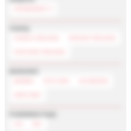
HEIMWERKEN
Tracking
COOKIE-TRACKING
SESSION-TRACKING
POSTVIEW-TRACKING
Werbemittel
BANNER
TEXTLINKS
SUCHBOXEN
DEEPLINKS
Produktdaten-Feeds
CSV
XML