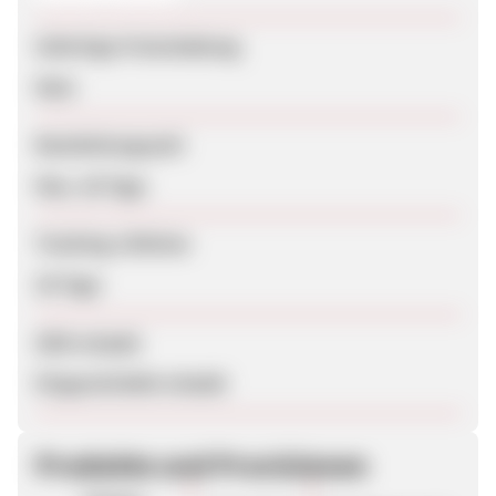
Sofortige Freischaltung
Nein
Bearbeitungszeit
Max. 28 Tage
Tracking-Lifetime
20 Tage
SEM erlaubt
Eingeschränkt erlaubt
Produkte und Provisionen