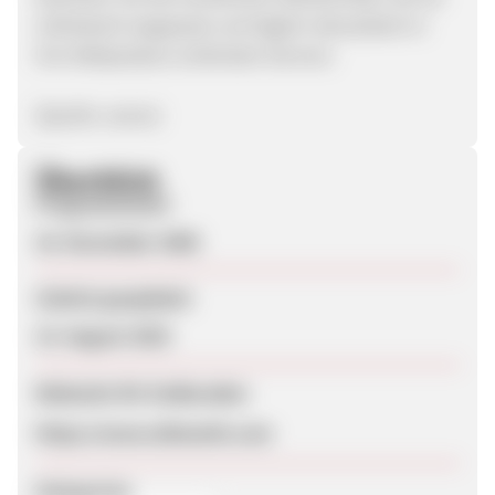
individuell angepasst und täglich aktualisiert in
Ihre Webpräsenz einbinden können.
(Quelle: zanox)
Überblick
Programmstart
24. November 2006
Zuletzt geupdatet
15. August 2025
Webseite für Endkunden
https://www.eibmarkt.com
Kategorien