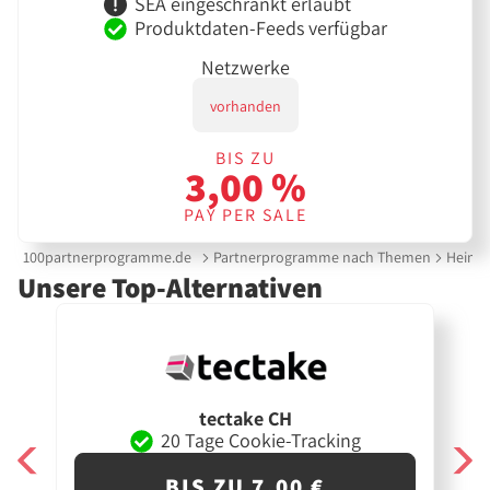
SEA eingeschränkt erlaubt
Produktdaten-Feeds verfügbar
Netzwerke
vorhanden
BIS ZU
3,00 %
PAY PER SALE
100partnerprogramme.de
Partnerprogramme nach Themen
Heimw
Unsere Top-Alternativen
tectake CH
20 Tage Cookie-Tracking
BIS ZU 7,00 €