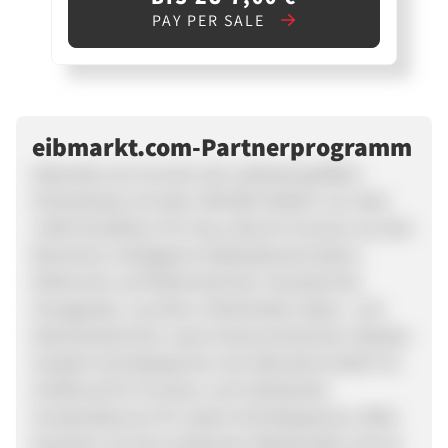
PAY PER SALE
eibmarkt.com-Partnerprogramm
eibmarkt.com ist einer der weltweit größten
Onlineshops mit über 200.000 Artikeln von über
1.000 Herstellern für Haus, Boot & Caravan aus den
Bereichen intelligente Gebäudeautomation,
Elektronik und Elektrotechnik, Haustechnik,
Hausgeräte, Leuchten, Multimedia, Daten- und
Netzwerktechnik, sowie Antennentechnik. Werden
Sie jetzt Vertriebspartner der Eibmarkt GmbH! Ihr
Verdienst:5% Provision und individuelle
Sonderaktionen für starke Vertriebspartner. Bitte
beachten Sie die exzellenten Werbemittel, die sie