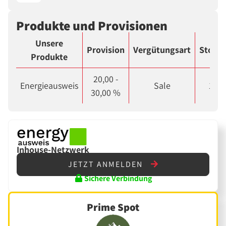
Produkte und Provisionen
Unsere
Provision
Vergütungsart
Storno
Produkte
20,00 -
Energieausweis
Sale
1.00
30,00 %
Inhouse-Netzwerk
JETZT ANMELDEN
Sichere Verbindung
Prime Spot